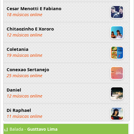
Cesar Menotti E Fabiano
18 músicas online
Chitaozinho E Xororo
12 músicas online
Coletania
19 músicas online
Conexao Sertanejo
25 músicas online
Daniel
12 músicas online
Di Raphael
11 músicas online
Balada -
Gusttavo Lima
Duani E Dinei