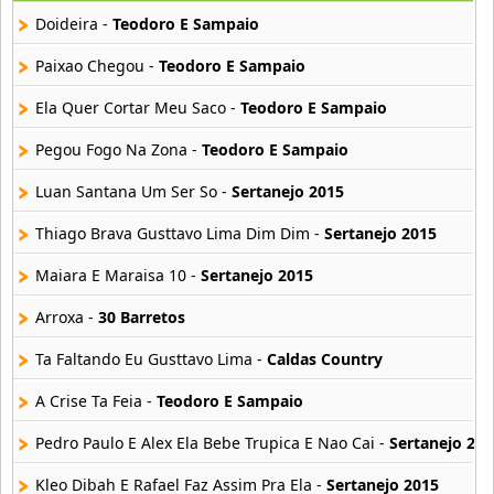
16 músicas online
Doideira -
Teodoro E Sampaio
Edson y Hudson
Paixao Chegou -
Teodoro E Sampaio
12 músicas online
Ela Quer Cortar Meu Saco -
Teodoro E Sampaio
Fernando E Sorocaba
Pegou Fogo Na Zona -
Teodoro E Sampaio
18 músicas online
Luan Santana Um Ser So -
Sertanejo 2015
Gusttavo Lima
49 músicas online
Thiago Brava Gusttavo Lima Dim Dim -
Sertanejo 2015
Maiara E Maraisa 10 -
Sertanejo 2015
Israel Lucero
14 músicas online
Arroxa -
30 Barretos
Ta Faltando Eu Gusttavo Lima -
Caldas Country
Joao Lucas e Marcelo
15 músicas online
A Crise Ta Feia -
Teodoro E Sampaio
Jorge e Mateus
Pedro Paulo E Alex Ela Bebe Trupica E Nao Cai -
Sertanejo 201
21 músicas online
Kleo Dibah E Rafael Faz Assim Pra Ela -
Sertanejo 2015