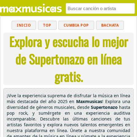
INICIO
TOP
CUMBIA POP
BACHATA
Explora y escucha lo mejor
POP
MUSICA CRISTIANA
REGGAETON
BALADAS
ALTERNATIVO
ELECTRÓNICA
de Supertonazo en línea
CUMBIAS
gratis.
¡Vive la experiencia suprema de disfrutar la música en línea
más destacada del año 2025 en
Maxmusicas
! Explora una
diversidad de géneros musicales, desde
Supertonazo
hasta
pop rock, y sumérgete en una experiencia auditiva
incomparable. Descubre las últimas canciones de tus
artistas favoritos y explora nuevos talentos emergentes en
nuestra plataforma en línea. Únete a nuestra comunidad
de amantes de la música en línea y súmate a la experiencia