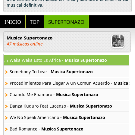
musical definitiva.
INICIO
TOP
SUPERTONAZO
Musica Supertonazo
47 músicas online
Waka Waka Esto Es Africa -
Musica Supertonazo
Somebody To Love -
Musica Supertonazo
Procedimientos Para Llegar A Un Comun Acuerdo -
Musica Su
Cuando Me Enamoro -
Musica Supertonazo
Danza Kuduro Feat Lucenzo -
Musica Supertonazo
We No Speak Americano -
Musica Supertonazo
Bad Romance -
Musica Supertonazo