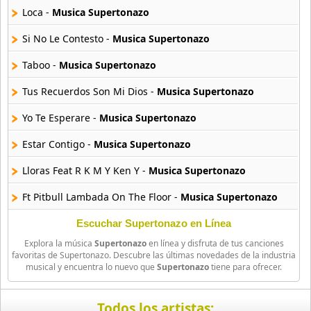
Loca -
Musica Supertonazo
Si No Le Contesto -
Musica Supertonazo
Taboo -
Musica Supertonazo
Tus Recuerdos Son Mi Dios -
Musica Supertonazo
Yo Te Esperare -
Musica Supertonazo
Estar Contigo -
Musica Supertonazo
Lloras Feat R K M Y Ken Y -
Musica Supertonazo
Ft Pitbull Lambada On The Floor -
Musica Supertonazo
Quiero Verte -
Musica Supertonazo
Escuchar Supertonazo en Línea
Explora la música
Supertonazo
en línea y disfruta de tus canciones
Tu Angelito -
Musica Supertonazo
favoritas de Supertonazo. Descubre las últimas novedades de la industria
musical y encuentra lo nuevo que
Supertonazo
tiene para ofrecer.
Es Un Secreto -
Musica Supertonazo
Lluvia Al Corazon -
Musica Supertonazo
Todos los artistas: