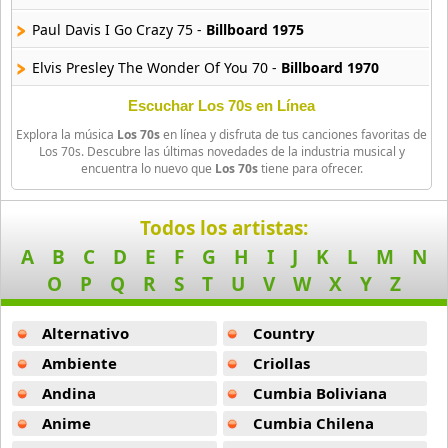
Paul Davis I Go Crazy 75 -
Billboard 1975
Elvis Presley The Wonder Of You 70 -
Billboard 1970
Rod Stewart Sailing 75 -
Billboard 1975
Escuchar Los 70s en Línea
Explora la música
Los 70s
en línea y disfruta de tus canciones favoritas de
Bob Marley I Shot The Sheriff 73 -
Billboard 1973
Los 70s. Descubre las últimas novedades de la industria musical y
encuentra lo nuevo que
Los 70s
tiene para ofrecer.
Peter Frampton Baby I Lone You Way 75 -
Billboard 1975
Terry Jacks Seasens In The Sun 74 -
Billboard 1974
Todos los artistas:
A
B
C
D
E
F
G
H
I
J
K
L
M
N
The Eagles Hotel California 76 -
Billboard 1976
O
P
Q
R
S
T
U
V
W
X
Y
Z
The Carpenters Only Yesterday 75 -
Billboard 1975
Alternativo
Country
America Sister Golden Hair 75 -
Billboard 1975
Ambiente
Criollas
Black Sabbath Paranoid 70 -
Billboard 1970
Andina
Cumbia Boliviana
Toto Hold The Line 79 -
Billboard 1979
Anime
Cumbia Chilena
Silver Convention Fly Robin Fly 75 -
Billboard 1975