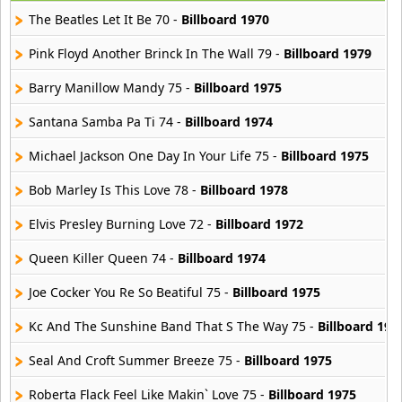
4 músicas online
The Beatles Let It Be 70 -
Billboard 1970
Gilbert O Sullivan
Pink Floyd Another Brinck In The Wall 79 -
Billboard 1979
15 músicas online
Barry Manillow Mandy 75 -
Billboard 1975
Santana Samba Pa Ti 74 -
Billboard 1974
Michael Jackson One Day In Your Life 75 -
Billboard 1975
Bob Marley Is This Love 78 -
Billboard 1978
Elvis Presley Burning Love 72 -
Billboard 1972
Queen Killer Queen 74 -
Billboard 1974
Joe Cocker You Re So Beatiful 75 -
Billboard 1975
Kc And The Sunshine Band That S The Way 75 -
Billboard 197
Seal And Croft Summer Breeze 75 -
Billboard 1975
Roberta Flack Feel Like Makin` Love 75 -
Billboard 1975