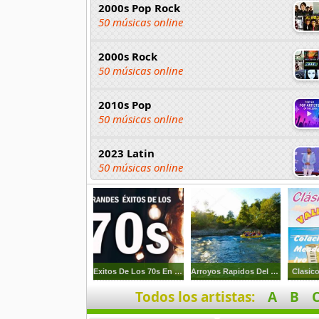
2000s Pop Rock
50 músicas online
2000s Rock
50 músicas online
2010s Pop
50 músicas online
2023 Latin
50 músicas online
2023 Pop
80 músicas online
2023 Rock
59 músicas online
Exitos De Los 70s En Ingles
Arroyos Rapidos Del Rio
Clasico
Todos los artistas:
A
B
80s Acoustic Hits
37 músicas online