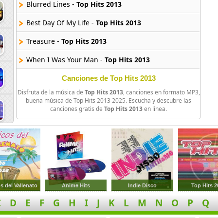
Blurred Lines -
Top Hits 2013
Best Day Of My Life -
Top Hits 2013
Treasure -
Top Hits 2013
When I Was Your Man -
Top Hits 2013
Get Lucky -
Top Hits 2013
Canciones de Top Hits 2013
Disfruta de la música de
Top Hits 2013
, canciones en formato MP3,
White Noise -
Top Hits 2013
buena música de Top Hits 2013 2025. Escucha y descubre las
canciones gratis de
Top Hits 2013
en línea.
Backseat Freestyle -
Top Hits 2013
Applause -
Top Hits 2013
Cant Hold Us (feat Ray Dalton) -
Top Hits 2013
Thrift Shop (feat Wanz) -
Top Hits 2013
s del Vallenato
Anime Hits
Indie Disco
Top Hits 2
This Is What It Feels Like -
Top Hits 2013
C
D
E
F
G
H
I
J
K
L
M
N
O
P
Q
Work Bitch -
Top Hits 2013