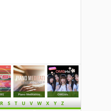
001
Piano Meditation
OMGirls
R
S
T
U
V
W
X
Y
Z