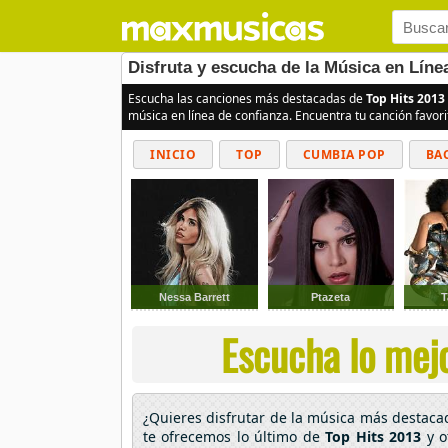
Disfruta y escucha de la Música en Línea
Escucha las canciones más destacadas de
Top Hits 2013
música en línea de confianza. Encuentra tu canción favor
INICIO
TOP
CUMBIA POP
BA
Nessa Barrett
Ptazeta
T
Escucha lo mejo
¿Quieres disfrutar de la música más destac
te ofrecemos lo último de
Top Hits 2013
y o