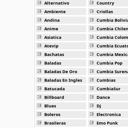
Alternativo
Country
80s Ballads
Ambiente
Criollas
48 músicas online
Andina
Cumbia Bolivi
Anime
Cumbia Chile
80s Pop Rock
50 músicas online
Asiatica
Cumbia Colombi
Atevip
Cumbia Ecuatori
90s Acoustic Hits
Bachatas
Cumbia Mexic
39 músicas online
Baladas
Cumbia Pop
90s Latin Music
Baladas De Oro
Cumbia Suren
50 músicas online
Baladas En Ingles
Cumbias
Batucada
CumbiaSur
90s Party Hits
58 músicas online
Billboard
Dance
Blues
Dj
90s Pop Rock
50 músicas online
Boleros
Electronica
Brasileras
Emo Punk
90s Rap