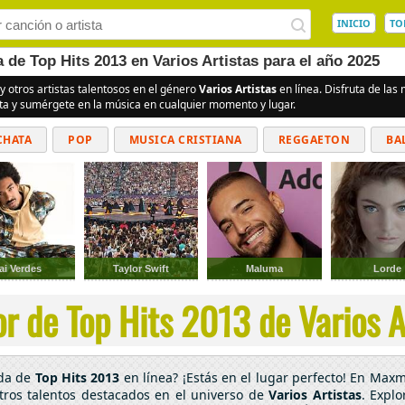
INICIO
TO
 de Top Hits 2013 en Varios Artistas para el año 2025
y otros artistas talentosos en el género
Varios Artistas
en línea. Disfruta de la
ita y sumérgete en la música en cualquier momento y lugar.
CHATA
POP
MUSICA CRISTIANA
REGGAETON
BA
CUMBIAS
ai Verdes
Taylor Swift
Maluma
Lorde
r de Top Hits 2013 de Varios Ar
ada de
Top Hits 2013
en línea? ¡Estás en el lugar perfecto! En Maxm
tros talentos destacados en el universo de
Varios Artistas
. Explo