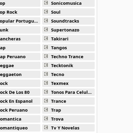
op
Sonicomusica
op Rock
Soul
opular Portuguesa
Soundtracks
unk
Supertonazo
ancheras
Takirari
ap
Tangos
ap Peruano
Techno Trance
eggae
Tecktonik
eggaeton
Tecno
ock
Texmex
ock De Los 80
Tonos Para Celulares
ock En Espanol
Trance
ock Peruano
Trap
omantica
Trova
omantiqueo
Tv Y Novelas