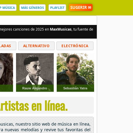
SUGERIR ✉
P MÚSICA
MÁS GÉNEROS
PLAYLIST
s mejores canciones de 2025 en
MaxMusicas
, tu fuente de
LADAS
ALTERNATIVO
ELECTRÓNICA
Rauw Alejandro
Sebastián Yatra
tistas en línea.
usicas, nuestro sitio web de música en línea,
ra nuevas melodías y revive tus favoritas del