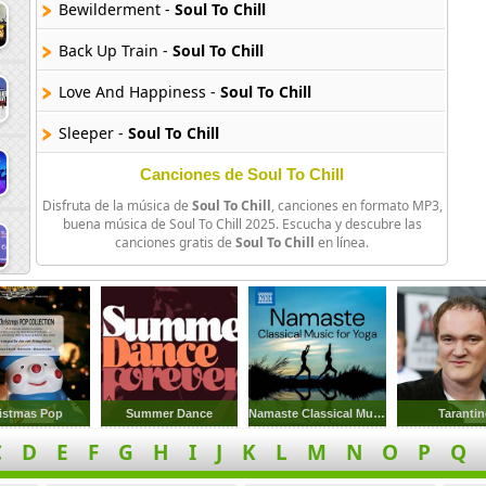
Bewilderment -
Soul To Chill
Back Up Train -
Soul To Chill
Love And Happiness -
Soul To Chill
Sleeper -
Soul To Chill
Whatcha Know -
Soul To Chill
Canciones de Soul To Chill
Disfruta de la música de
Soul To Chill
, canciones en formato MP3,
Let Love Stand A Chance -
Soul To Chill
buena música de Soul To Chill 2025. Escucha y descubre las
canciones gratis de
Soul To Chill
en línea.
Lost Angel -
Soul To Chill
Growing Pains -
Soul To Chill
Dial A Cliche -
Soul To Chill
Moda -
Soul To Chill
istmas Pop
Summer Dance
Namaste Classical Music for Yoga
Taranti
Dreaming About You -
Soul To Chill
C
D
E
F
G
H
I
J
K
L
M
N
O
P
Q
Blood Y Bones -
Soul To Chill