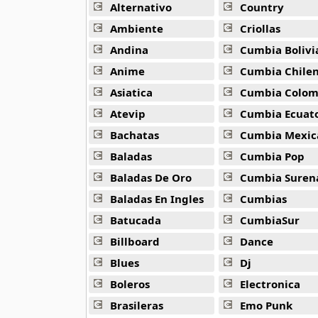
Alternativo
Country
80s Ballads
Ambiente
Criollas
48 músicas online
Andina
Cumbia Bolivi
Anime
Cumbia Chile
80s Pop Rock
50 músicas online
Asiatica
Cumbia Colombi
Atevip
Cumbia Ecuatori
90s Acoustic Hits
Bachatas
Cumbia Mexic
39 músicas online
Baladas
Cumbia Pop
90s Latin Music
Baladas De Oro
Cumbia Suren
50 músicas online
Baladas En Ingles
Cumbias
Batucada
CumbiaSur
90s Party Hits
58 músicas online
Billboard
Dance
Blues
Dj
90s Pop Rock
50 músicas online
Boleros
Electronica
Brasileras
Emo Punk
90s Rap