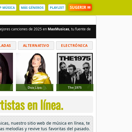
SUGERIR ✉
P MÚSICA
MÁS GÉNEROS
PLAYLIST
 mejores canciones de 2025 en
MaxMusicas
, tu fuente de
LADAS
ALTERNATIVO
ELECTRÓNICA
a
Dua Lipa
The 1975
tistas en línea.
icas, nuestro sitio web de música en línea, te
as melodías y revive tus favoritas del pasado.