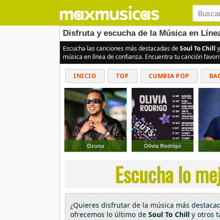
Disfruta y escucha de la Música en Línea
Escucha las canciones más destacadas de
Soul To Chill
y
música en línea de confianza. Encuentra tu canción favor
INICIO
TOP
CUMBIA POP
BA
Ozuna
Olivia Rodrigo
Escucha lo mejo
¿Quieres disfrutar de la música más destac
ofrecemos lo último de
Soul To Chill
y otros 