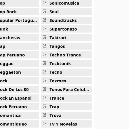
op
Sonicomusica
op Rock
Soul
opular Portuguesa
Soundtracks
unk
Supertonazo
ancheras
Takirari
ap
Tangos
ap Peruano
Techno Trance
eggae
Tecktonik
eggaeton
Tecno
ock
Texmex
hill
ock De Los 80
Tonos Para Celulares
ock En Espanol
Trance
ock Peruano
Trap
omantica
Trova
omantiqueo
Tv Y Novelas