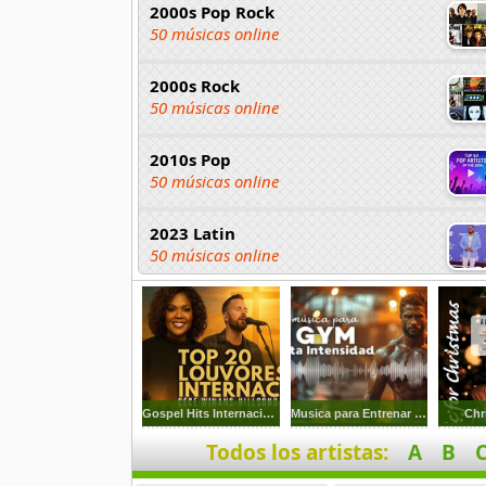
2000s Pop Rock
50 músicas online
2000s Rock
50 músicas online
2010s Pop
50 músicas online
2023 Latin
50 músicas online
2023 Pop
80 músicas online
2023 Rock
59 músicas online
Gospel Hits Internacionais
Musica para Entrenar Gym
Chr
Todos los artistas:
A
B
80s Acoustic Hits
37 músicas online