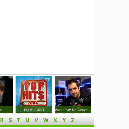
no
Top Hits 2004
AuronPlay Sin Copyright
R
S
T
U
V
W
X
Y
Z