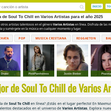
INICIO
TO
 de Soul To Chill en Varios Artistas para el año 2025
 otros artistas talentosos en el género
Varios Artistas
en línea. Disfruta de las
ita y sumérgete en la música en cualquier momento y lugar.
CHATA
POP
MUSICA CRISTIANA
REGGAETON
BA
CUMBIAS
Drake
PinkPantheress
Justin Bieber
Ptazet
r de Soul To Chill de Varios Ar
ada de
Soul To Chill
en línea? ¡Estás en el lugar perfecto! En Maxmus
talentos destacados en el universo de
Varios Artistas
. Explora nuev