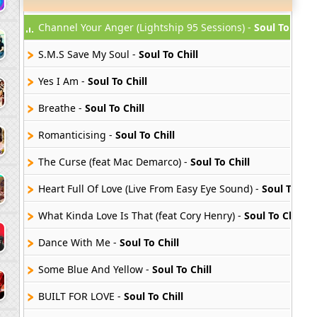
Channel Your Anger (Lightship 95 Sessions) -
Soul To Chill
S.M.S Save My Soul -
Soul To Chill
Yes I Am -
Soul To Chill
Breathe -
Soul To Chill
Romanticising -
Soul To Chill
The Curse (feat Mac Demarco) -
Soul To Chill
Heart Full Of Love (Live From Easy Eye Sound) -
Soul To Chil
What Kinda Love Is That (feat Cory Henry) -
Soul To Chill
Dance With Me -
Soul To Chill
Some Blue And Yellow -
Soul To Chill
BUILT FOR LOVE -
Soul To Chill