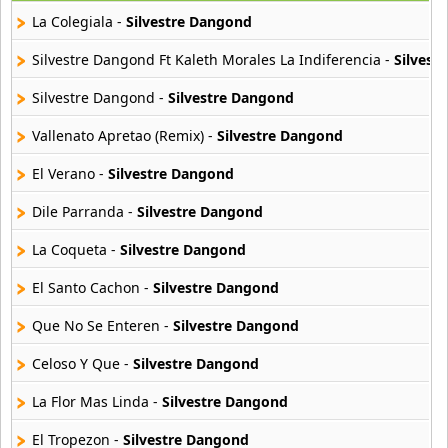
47 músicas online
La Colegiala -
Silvestre Dangond
Luis Silva
Silvestre Dangond Ft Kaleth Morales La Indiferencia -
Silvest
4 músicas online
Silvestre Dangond -
Silvestre Dangond
Peter Manjarres
Vallenato Apretao (Remix) -
Silvestre Dangond
48 músicas online
El Verano -
Silvestre Dangond
Rafa Perez
92 músicas online
Dile Parranda -
Silvestre Dangond
La Coqueta -
Silvestre Dangond
Rolando Ochoa
35 músicas online
El Santo Cachon -
Silvestre Dangond
Que No Se Enteren -
Silvestre Dangond
Sergio Luis Rodriguez
26 músicas online
Celoso Y Que -
Silvestre Dangond
Silvestre Dangond
La Flor Mas Linda -
Silvestre Dangond
76 músicas online
El Tropezon -
Silvestre Dangond