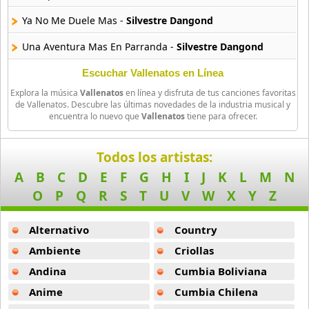
Ya No Me Duele Mas -
Silvestre Dangond
Una Aventura Mas En Parranda -
Silvestre Dangond
La Que Me Quiera La Quiero -
Silvestre Dangond
Escuchar Vallenatos en Línea
Explora la música
Vallenatos
en línea y disfruta de tus canciones favoritas
Dios No Me Deja -
Silvestre Dangond
de Vallenatos. Descubre las últimas novedades de la industria musical y
encuentra lo nuevo que
Vallenatos
tiene para ofrecer.
El Mentiroso -
Silvestre Dangond
Niegame Tres Veces -
Silvestre Dangond
Todos los artistas:
A
B
C
D
E
F
G
H
I
J
K
L
M
N
Se Acabaron Parranda -
Silvestre Dangond
O
P
Q
R
S
T
U
V
W
X
Y
Z
Tengo Un Dios -
Silvestre Dangond
Alternativo
Country
El Enredo -
Silvestre Dangond
Ambiente
Criollas
Gracias A Ti -
Silvestre Dangond
Andina
Cumbia Boliviana
Ni Punto E Comparacion -
Silvestre Dangond
Anime
Cumbia Chilena
Pa Que -
Silvestre Dangond