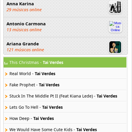
Anna Karina
29 músicas online
Antonio Carmona
13 músicas online
Ariana Grande
121 músicas online
This Christmas -
Tai Verdes
Aselin Debison
25 músicas online
Real World -
Tai Verdes
Asmir Young
Fake Prophet -
Tai Verdes
36 músicas online
Stuck In The Middle Pt II (Feat Kiana Lede) -
Tai Verdes
Aya Nakamura
Lets Go To Hell -
Tai Verdes
44 músicas online
How Deep -
Tai Verdes
B J Thomas
18 músicas online
We Would Have Some Cute Kids -
Tai Verdes