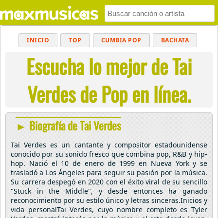
INICIO
TOP
CUMBIA POP
BACHATA
Escucha lo mejor de Tai
POP
MUSICA CRISTIANA
REGGAETON
BALADAS
ALTERNATIVO
ELECTRÓNICA
Verdes de Pop en línea.
CUMBIAS
► Biografía de Tai Verdes
Tai Verdes es un cantante y compositor estadounidense
conocido por su sonido fresco que combina pop, R&B y hip-
hop. Nació el 10 de enero de 1999 en Nueva York y se
trasladó a Los Ángeles para seguir su pasión por la música.
Su carrera despegó en 2020 con el éxito viral de su sencillo
"Stuck in the Middle", y desde entonces ha ganado
reconocimiento por su estilo único y letras sinceras.Inicios y
vida personalTai Verdes, cuyo nombre completo es Tyler