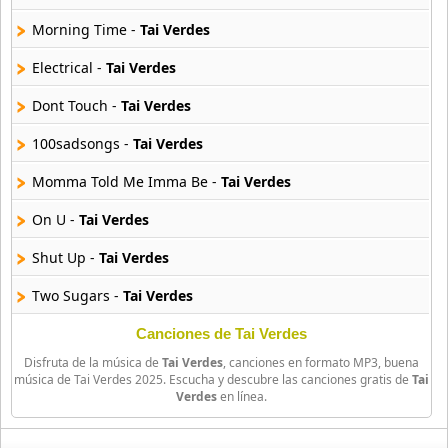
Morning Time -
Tai Verdes
Bellakath
27 músicas online
Electrical -
Tai Verdes
Dont Touch -
Tai Verdes
Benson Boone
16 músicas online
100sadsongs -
Tai Verdes
Beret
Momma Told Me Imma Be -
Tai Verdes
50 músicas online
On U -
Tai Verdes
Big Time Rush
Shut Up -
Tai Verdes
14 músicas online
Two Sugars -
Tai Verdes
Bikeride
61 músicas online
Happy Til It Hurts -
Tai Verdes
Canciones de Tai Verdes
Disfruta de la música de
Tai Verdes
, canciones en formato MP3, buena
Sunset -
Tai Verdes
Billie Eilish
música de Tai Verdes 2025. Escucha y descubre las canciones gratis de
Tai
Verdes
en línea.
52 músicas online
Lost Myslf -
Tai Verdes
Drugs -
Tai Verdes