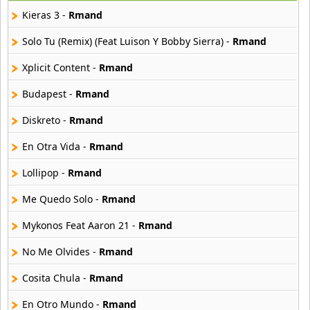
25 músicas online
Kieras 3 -
Rmand
Asmir Young
Solo Tu (Remix) (Feat Luison Y Bobby Sierra) -
Rmand
36 músicas online
Xplicit Content -
Rmand
Aya Nakamura
Budapest -
Rmand
44 músicas online
Diskreto -
Rmand
B J Thomas
18 músicas online
En Otra Vida -
Rmand
Lollipop -
Rmand
Bellakath
27 músicas online
Me Quedo Solo -
Rmand
Mykonos Feat Aaron 21 -
Rmand
Benson Boone
16 músicas online
No Me Olvides -
Rmand
Beret
Cosita Chula -
Rmand
50 músicas online
En Otro Mundo -
Rmand