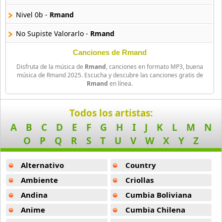
Big Time Rush
Nivel 0b -
Rmand
14 músicas online
No Supiste Valorarlo -
Rmand
Bikeride
61 músicas online
Cuero -
Rmand
Canciones de Rmand
Disfruta de la música de
Rmand
, canciones en formato MP3, buena
Pegate Feat Wilson Tgb -
Rmand
Billie Eilish
música de Rmand 2025. Escucha y descubre las canciones gratis de
Rmand
en línea.
52 músicas online
Rulayy -
Rmand
Birdy
Verano22 -
Rmand
Todos los artistas:
9 músicas online
A
B
C
D
E
F
G
H
I
J
K
L
M
N
Vuelvo A Mi -
Rmand
O
P
Q
R
S
T
U
V
W
X
Y
Z
Black Dub
Aprovechame Feat Gian Dalessandro -
Rmand
11 músicas online
Alternativo
Country
Ay Bendito Feat Aaron 21 -
Rmand
Blackbird Blackbird
Ambiente
Criollas
Bugatti Feat Jotaerre -
Rmand
19 músicas online
Andina
Cumbia Boliviana
Lo Que Fuimos -
Rmand
Anime
Cumbia Chilena
Bob
9 músicas online
Maldito Jumo -
Rmand