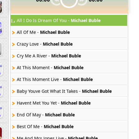
All I Do Is Dream Of You -
Michael Buble
All Of Me -
Michael Buble
Crazy Love -
Michael Buble
Cry Me A River -
Michael Buble
At This Moment -
Michael Buble
At This Moment Live -
Michael Buble
Baby Youve Got What It Takes -
Michael Buble
Havent Met You Yet -
Michael Buble
End Of May -
Michael Buble
Best Of Me -
Michael Buble
Me And Mrs Jones Live -
Michael Buble