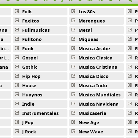
Folk
Los 80s
P
Foxitos
Merengues
P
ana
Fullmusicas
Metal
P
na
Fulltono
Miqueas
P
ana
Funk
Musica Arabe
R
ana
Gospel
Musica Clasica
R
ana
Gothic
Musica Cristiana
R
Hip Hop
Musica Disco
R
a
House
Musica Indu
R
Huaynos
Musica Mundiales
R
Indie
Musica Navidena
R
Instrumentales
Musicaseria
R
J Pop
New Age
R
J Rock
New Wave
R