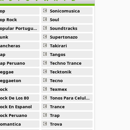
op
Sonicomusica
op Rock
Soul
opular Portuguesa
Soundtracks
unk
Supertonazo
ancheras
Takirari
ap
Tangos
ap Peruano
Techno Trance
eggae
Tecktonik
eggaeton
Tecno
ock
Texmex
ock De Los 80
Tonos Para Celulares
ock En Espanol
Trance
ock Peruano
Trap
omantica
Trova