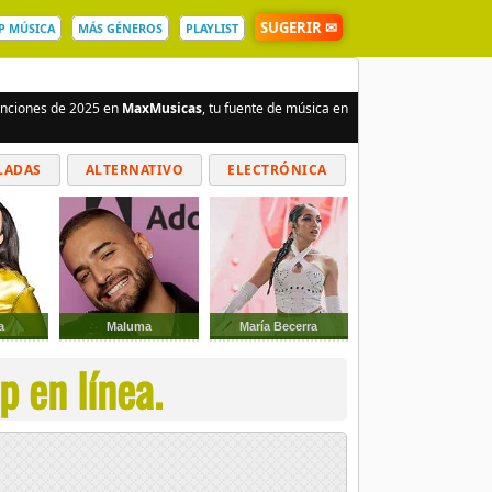
SUGERIR ✉
P MÚSICA
MÁS GÉNEROS
PLAYLIST
canciones de 2025 en
MaxMusicas
, tu fuente de música en
LADAS
ALTERNATIVO
ELECTRÓNICA
a
Maluma
María Becerra
 en línea.