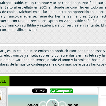
Michael Bublé, es un cantante y actor canadiense. Nació en Burn
. Saltó al estrellato en 2005 en donde se convirtió en todo un é
s de copias. Michael en su faceta de actor ha aparecido en la seri
na y franco-canadiense. Tiene dos hermanas menores, Cyrstal (act
 acuerdo con una entrevista en Oprah en 2009, Bublé señaló que s
 dormía con su Biblia y rezaba para convertirse en cantante. El
a tocaba el álbum White...
ar") es un estilo que se enfoca en producir canciones pegajosas y c
 electrónicos y sintetizadores, y por su énfasis en las letras y l
na amplia variedad de temas, desde el amor y la amistad hasta la po
ulares de la música contemporánea, con muchos artistas famosos q
BLE
00:00
00:00