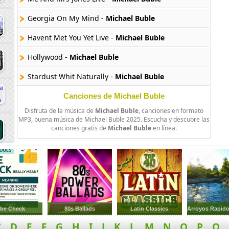
Georgia On My Mind -
Michael Buble
Havent Met You Yet Live -
Michael Buble
Hollywood -
Michael Buble
Stardust Whit Naturally -
Michael Buble
Twist And Shoud Live -
Michael Buble
Canciones de Michael Buble
Disfruta de la música de
Michael Buble
, canciones en formato
Whatecer It Takes -
Michael Buble
MP3, buena música de Michael Buble 2025. Escucha y descubre las
canciones gratis de
Michael Buble
en línea.
Youre Nobody Till Somebody Loves You -
Michael Buble
Heartache Tonight -
Michael Buble
Heartache Toninght Live -
Michael Buble
Hold On -
Michael Buble
ibe Check
80s Ballads
Latin Classics
Some Kind Of Wonderful -
Michael Buble
C
D
E
F
G
H
I
J
K
L
M
N
O
P
Q