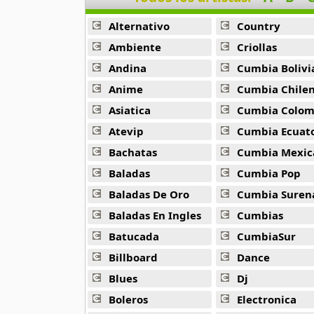
44 músicas online
Alternativo
Country
B J Thomas
Ambiente
Criollas
18 músicas online
Andina
Cumbia Bolivi
Anime
Cumbia Chile
Bellakath
27 músicas online
Asiatica
Cumbia Colombi
Atevip
Cumbia Ecuatori
Benson Boone
Bachatas
Cumbia Mexic
16 músicas online
Baladas
Cumbia Pop
Beret
Baladas De Oro
Cumbia Suren
50 músicas online
Baladas En Ingles
Cumbias
Batucada
CumbiaSur
Big Time Rush
14 músicas online
Billboard
Dance
Blues
Dj
Bikeride
61 músicas online
Boleros
Electronica