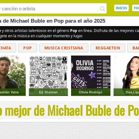
INICIO
TO
a de Michael Buble en Pop para el año 2025
e
y otros artistas talentosos en el género
Pop
en línea. Disfruta de las mejores 
rgete en la música en cualquier momento y lugar.
CHATA
POP
MUSICA CRISTIANA
REGGAETON
BA
CUMBIAS
astián Yatra
Ed Sheeran
Olivia Rodrigo
Dua Lip
o mejor de Michael Buble de Pop