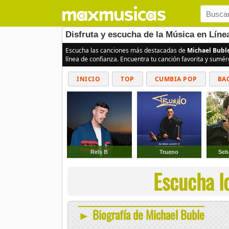
Disfruta y escucha de la Música en Líne
Escucha las canciones más destacadas de
Michael Bubl
línea de confianza. Encuentra tu canción favorita y sumé
INICIO
TOP
CUMBIA POP
BA
Rels B
Trueno
Seb
Escucha l
► Biografía de Michael Buble