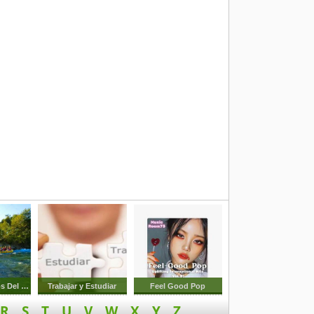
Arroyos Rapidos Del Rio
Trabajar y Estudiar
Feel Good Pop
R
S
T
U
V
W
X
Y
Z