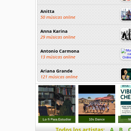
Anitta
50 músicas online
Anna Karina
29 músicas online
Antonio Carmona
13 músicas online
Ariana Grande
121 músicas online
Aselin Debison
25 músicas online
Asmir Young
36 músicas online
Lo fi Para Estudiar
10s Dance
V
Todos los artistas:
A
B
Aya Nakamura