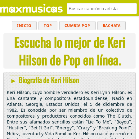
INICIO
TOP
CUMBIA POP
BACHATA
Escucha lo mejor de Keri
POP
MUSICA CRISTIANA
REGGAETON
BALADAS
ALTERNATIVO
ELECTRÓNICA
Hilson de Pop en línea.
CUMBIAS
► Biografía de Keri Hilson
Keri Hilson, cuyo nombre verdadero es Keri Lynn Hilson, es
una cantante y compositora estadounidense, Nació en
Atlanta, Georgia, Estados Unidos, el 5 de diciembre de
1982. Es conocida por ser miembro de un colectivo de
compositores y productores conocidos como The Clutch.
Entre sus afamados sencillos están "Lie To Me", "Boyou",
"Hustler", "Get It Girl", "Energy", "Crazy" y "Breaking Point".
Niñez, Juventud y Vida Familiar Keri Hilson nació y creció en