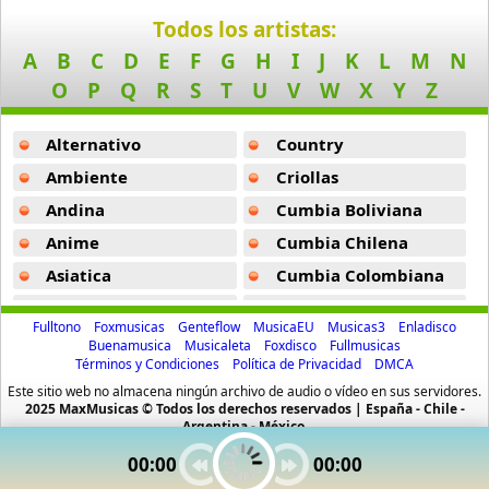
Birdy
The Way You Love Me -
Keri Hilson
Todos los artistas:
9 músicas online
A
B
C
D
E
F
G
H
I
J
K
L
M
N
O
P
Q
R
S
T
U
V
W
X
Y
Z
Black Dub
11 músicas online
Alternativo
Country
Blackbird Blackbird
Ambiente
Criollas
19 músicas online
Andina
Cumbia Boliviana
Anime
Cumbia Chilena
Bob
9 músicas online
Asiatica
Cumbia Colombiana
Atevip
Cumbia Ecuatoriana
Bruno Mars
Fulltono
Foxmusicas
Genteflow
MusicaEU
Musicas3
Enladisco
47 músicas online
Bachatas
Cumbia Mexicana
Buenamusica
Musicaleta
Foxdisco
Fullmusicas
Términos y Condiciones
Política de Privacidad
DMCA
Baladas
Cumbia Pop
Camila Cabello
Este sitio web no almacena ningún archivo de audio o vídeo en sus servidores.
Baladas De Oro
Cumbia Surena
2025 MaxMusicas © Todos los derechos reservados | España - Chile -
40 músicas online
Argentina - México.
Baladas En Ingles
Cumbias
00:00
00:00
Camille Jones
Batucada
CumbiaSur
10 músicas online