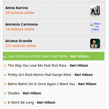
Anna Karina
29 músicas online
Antonio Carmona
13 músicas online
Ariana Grande
121 músicas online
Lose Control Let Me Down Feat Nelly -
Keri Hilson
Aselin Debison
25 músicas online
The Way You Love Me Feat Rick Ross -
Keri Hilson
Asmir Young
Pretty Girl Rock Remix Feat Kanye West -
Keri Hilson
36 músicas online
Bahm Bahm Do It Once Again I Want You -
Keri Hilson
Aya Nakamura
Shades -
Keri Hilson
44 músicas online
It Wont Be Long -
Keri Hilson
B J Thomas