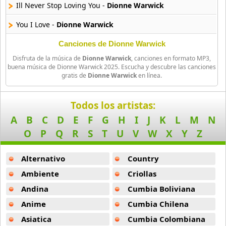
Ill Never Stop Loving You -
Dionne Warwick
Big Time Rush
You I Love -
Dionne Warwick
14 músicas online
Canciones de Dionne Warwick
Bikeride
Disfruta de la música de
Dionne Warwick
, canciones en formato MP3,
61 músicas online
buena música de Dionne Warwick 2025. Escucha y descubre las canciones
gratis de
Dionne Warwick
en línea.
Billie Eilish
52 músicas online
Todos los artistas:
A
B
C
D
E
F
G
H
I
J
K
L
M
N
Birdy
9 músicas online
O
P
Q
R
S
T
U
V
W
X
Y
Z
Black Dub
Alternativo
Country
11 músicas online
Ambiente
Criollas
Andina
Cumbia Boliviana
Blackbird Blackbird
19 músicas online
Anime
Cumbia Chilena
Asiatica
Cumbia Colombiana
Bob