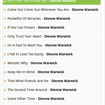
And Then You Kissed Me -
Dionne Warwick
Aselin Debison
25 músicas online
Come Out Come Out Wherever You Are -
Dionne Warwick
Asmir Young
Pocketful Of Miracles -
Dionne Warwick
36 músicas online
If You Can Dream -
Dionne Warwick
Aya Nakamura
Only Trust Your Heart -
Dionne Warwick
44 músicas online
Im A Fool To Want You -
Dionne Warwick
B J Thomas
18 músicas online
I Fall In Love Too Easily -
Dionne Warwick
Wonder Why -
Dionne Warwick
Bellakath
27 músicas online
Keep Me In Mind -
Dionne Warwick
That What Friends Are For -
Dionne Warwick
Benson Boone
16 músicas online
The Second Time Around -
Dionne Warwick
Beret
Some Other Time -
Dionne Warwick
50 músicas online