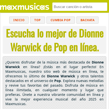
INICIO
TOP
CUMBIA POP
BACHATA
Escucha lo mejor de Dionne
POP
MUSICA CRISTIANA
REGGAETON
BALADAS
ALTERNATIVO
ELECTRÓNICA
Warwick de Pop en línea.
CUMBIAS
¿Quieres disfrutar de la música más destacada de
Dionne
Warwick
en línea? ¡Estás en el lugar perfecto! En
Maxmusicas, nuestro sitio web de música en línea, te
ofrecemos lo último de
Dionne Warwick
y otros talentos
destacados en el universo de
Pop
. Explora nuevas melodías
y revive tus favoritas del pasado. Disfruta de música en
línea ilimitada, en cualquier momento y lugar que
prefieras. Únete a nuestra vibrante comunidad en línea y
vive la mejor experiencia musical del año 2025 en
Maxmusicas.