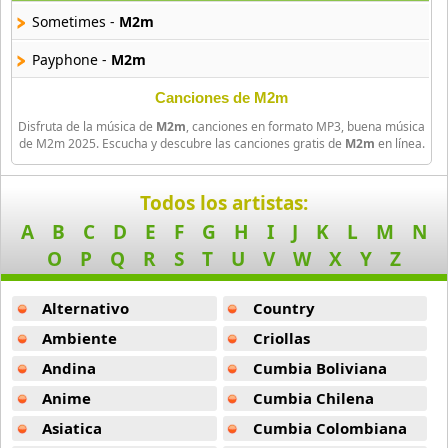
25 músicas online
Sometimes -
M2m
Asmir Young
Payphone -
M2m
36 músicas online
Canciones de M2m
Aya Nakamura
Disfruta de la música de
M2m
, canciones en formato MP3, buena música
44 músicas online
de M2m 2025. Escucha y descubre las canciones gratis de
M2m
en línea.
B J Thomas
Todos los artistas:
18 músicas online
A
B
C
D
E
F
G
H
I
J
K
L
M
N
O
P
Q
R
S
T
U
V
W
X
Y
Z
Bellakath
27 músicas online
Alternativo
Country
Benson Boone
Ambiente
Criollas
16 músicas online
Andina
Cumbia Boliviana
Beret
Anime
Cumbia Chilena
50 músicas online
Asiatica
Cumbia Colombiana