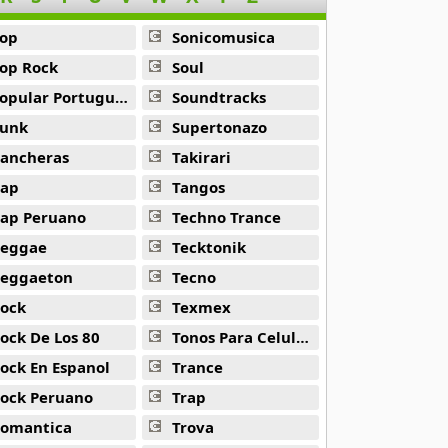
op
Sonicomusica
op Rock
Soul
opular Portuguesa
Soundtracks
unk
Supertonazo
ancheras
Takirari
ap
Tangos
ap Peruano
Techno Trance
eggae
Tecktonik
eggaeton
Tecno
ock
Texmex
ock De Los 80
Tonos Para Celulares
ock En Espanol
Trance
ock Peruano
Trap
omantica
Trova