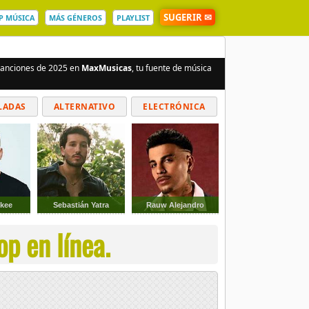
SUGERIR ✉
P MÚSICA
MÁS GÉNEROS
PLAYLIST
 canciones de 2025 en
MaxMusicas
, tu fuente de música
LADAS
ALTERNATIVO
ELECTRÓNICA
kee
Sebastián Yatra
Rauw Alejandro
p en línea.