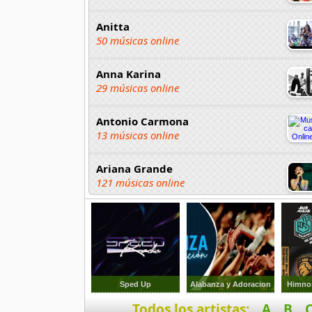
Anitta
50 músicas online
Anna Karina
29 músicas online
Antonio Carmona
13 músicas online
Ariana Grande
121 músicas online
Aselin Debison
25 músicas online
Asmir Young
36 músicas online
Sped Up
Alabanza y Adoracion
Himnos
Todos los artistas:
A
B
Aya Nakamura