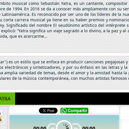
mbito musical como Sebastián Yatra, es un cantante, compositor
ubre de 1994. En 2016 se da a conocer más ampliamente con su sen
 Latinoamérica. Es reconocido por ser uno de los líderes de la 
su corta carrera musical ya tiene en su haber premios y nominac
. Significado del nombre El seudónimo artístico del intérpret
explicó: “Yatra significa un viaje sagrado a lo divino, a la paz y 
vida, que es acercarme...
ar") es un estilo que se enfoca en producir canciones pegajosas y c
 electrónicos y sintetizadores, y por su énfasis en las letras y l
na amplia variedad de temas, desde el amor y la amistad hasta la po
ulares de la música contemporánea, con muchos artistas famosos q
ATRA
00:00
00:00