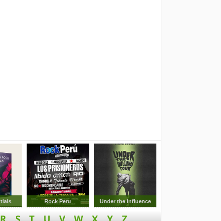
tials
Rock Peru
Under the Influence
R
S
T
U
V
W
X
Y
Z