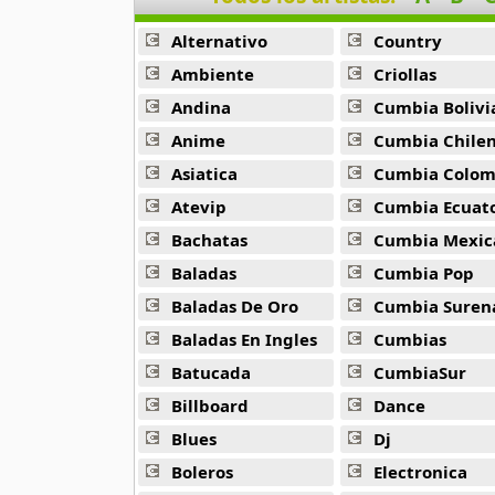
44 músicas online
Alternativo
Country
B J Thomas
Ambiente
Criollas
18 músicas online
Andina
Cumbia Bolivi
Anime
Cumbia Chile
Bellakath
27 músicas online
Asiatica
Cumbia Colombi
Atevip
Cumbia Ecuatori
Benson Boone
Bachatas
Cumbia Mexic
16 músicas online
Baladas
Cumbia Pop
Beret
Baladas De Oro
Cumbia Suren
50 músicas online
Baladas En Ingles
Cumbias
Batucada
CumbiaSur
Big Time Rush
14 músicas online
Billboard
Dance
Blues
Dj
Bikeride
61 músicas online
Boleros
Electronica