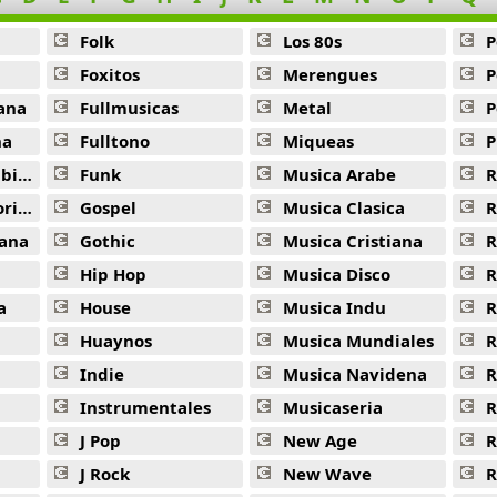
Modo Avion -
Sebastian Yatra
Folk
Los 80s
P
Atado Entre Tus Manos -
Sebastian Yatra
Foxitos
Merengues
P
Como Si Nada -
Sebastian Yatra
ana
Fullmusicas
Metal
P
Locura (Remix) -
Sebastian Yatra
na
Fulltono
Miqueas
P
ana
Funk
Musica Arabe
R
En Cero (Remix) -
Sebastian Yatra
ana
Gospel
Musica Clasica
R
El Psicologo -
Sebastian Yatra
ana
Gothic
Musica Cristiana
R
Un Ano -
Sebastian Yatra
Hip Hop
Musica Disco
R
En Cero -
Sebastian Yatra
a
House
Musica Indu
R
Huaynos
Musica Mundiales
R
Chica Ideal (Remix) -
Sebastian Yatra
Indie
Musica Navidena
R
No Bailes Sola (Acustica) -
Sebastian Yatra
Instrumentales
Musicaseria
R
Date La Vuelta -
Sebastian Yatra
J Pop
New Age
R
Tu Luz Quedo -
Sebastian Yatra
J Rock
New Wave
R