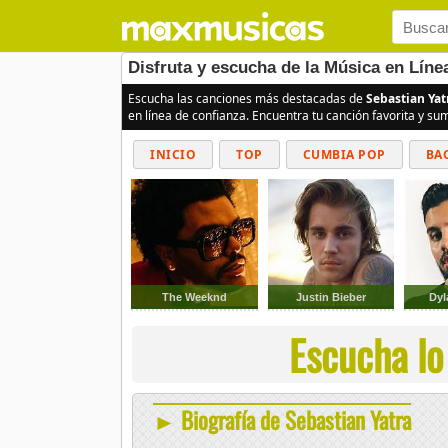
Disfruta y escucha de la Música en Líne
Escucha las canciones más destacadas de
Sebastian Yat
en línea de confianza. Encuentra tu canción favorita y s
INICIO
TOP
CUMBIA POP
BA
The Weeknd
Justin Bieber
Dyl
Escucha lo
► Biografía de Sebastian Yatra