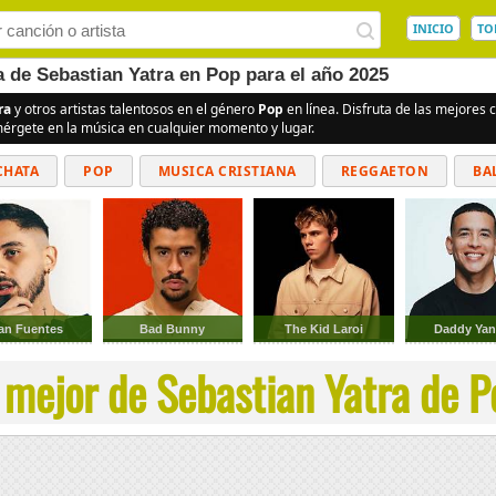
INICIO
TO
a de Sebastian Yatra en Pop para el año 2025
ra
y otros artistas talentosos en el género
Pop
en línea. Disfruta de las mejores
umérgete en la música en cualquier momento y lugar.
CHATA
POP
MUSICA CRISTIANA
REGGAETON
BA
CUMBIAS
an Fuentes
Bad Bunny
The Kid Laroi
Daddy Yan
 mejor de Sebastian Yatra de Po