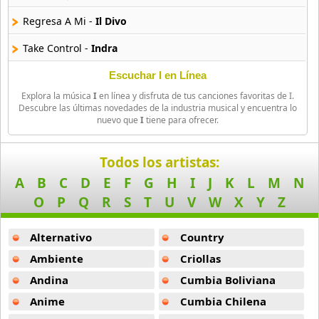
Ilegales
Regresa A Mi -
Il Divo
19 músicas online
Take Control -
Indra
Ill Nino
39 músicas online
Take Control -
Indra
Escuchar I en Línea
Explora la música
I
en línea y disfruta de tus canciones favoritas de I.
Ay Pena Penita -
Isabel Pantoja
Illapu
Descubre las últimas novedades de la industria musical y encuentra lo
nuevo que
I
tiene para ofrecer.
19 músicas online
Skeleton Boy -
Indie Disco
Illari Del Cusco
A Tu Vera -
Isabel Pantoja
Todos los artistas:
28 músicas online
A
B
C
D
E
F
G
H
I
J
K
L
M
N
Ficha Marcada -
Ivan Cruz
O
P
Q
R
S
T
U
V
W
X
Y
Z
Illy
Glasses -
IU
14 músicas online
Alternativo
Country
Enemy (Arcane League Of Legends) -
Imagine Dragons
Ilusion del Amor
Ambiente
Criollas
Bird Of Heaven -
Iona
5 músicas online
Andina
Cumbia Boliviana
Strength -
Iona
Anime
Cumbia Chilena
Im From Barcelona
9 músicas online
C Mere -
Interpol