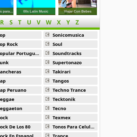
Musica en Ingles para jugar Basquet
00s Latin Music
Viajar Con Bebes
R
S
T
U
V
W
X
Y
Z
op
Sonicomusica
op Rock
Soul
opular Portuguesa
Soundtracks
unk
Supertonazo
ancheras
Takirari
ap
Tangos
ap Peruano
Techno Trance
eggae
Tecktonik
eggaeton
Tecno
ock
Texmex
ock De Los 80
Tonos Para Celulares
ock En Espanol
Trance