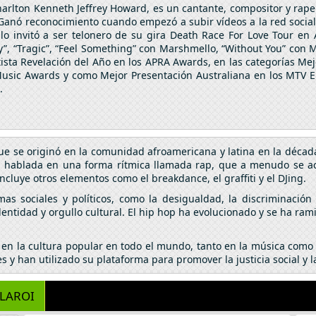
rlton Kenneth Jeffrey Howard, es un cantante, compositor y raper
 Ganó reconocimiento cuando empezó a subir vídeos a la red socia
lo invitó a ser telonero de su gira Death Race For Love Tour en 
”, “Tragic”, “Feel Something” con Marshmello, “Without You” con Mi
tista Revelación del Año en los APRA Awards, en las categorías Me
 Music Awards y como Mejor Presentación Australiana en los MTV 
.
que se originó en la comunidad afroamericana y latina en la décad
ía hablada en una forma rítmica llamada rap, que a menudo se 
ncluye otros elementos como el breakdance, el graffiti y el DJing.
as sociales y políticos, como la desigualdad, la discriminación
entidad y orgullo cultural. El hip hop ha evolucionado y se ha ra
o en la cultura popular en todo el mundo, tanto en la música como
s y han utilizado su plataforma para promover la justicia social y l
 LAROI