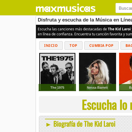
Disfruta y escucha de la Música en Líne
Escucha las canciones más destacadas de
The Kid Laroi
en línea de confianza. Encuentra tu canción favorita y s
INICIO
TOP
CUMBIA POP
BA
The 1975
Nessa Barrett
B
Escucha lo 
► Biografía de The Kid Laroi