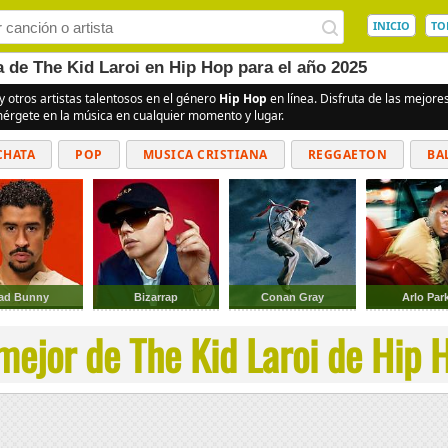
INICIO
TO
a de The Kid Laroi en Hip Hop para el año 2025
y otros artistas talentosos en el género
Hip Hop
en línea. Disfruta de las mejor
umérgete en la música en cualquier momento y lugar.
CHATA
POP
MUSICA CRISTIANA
REGGAETON
BA
CUMBIAS
ad Bunny
Bizarrap
Conan Gray
Arlo Par
mejor de The Kid Laroi de Hip H