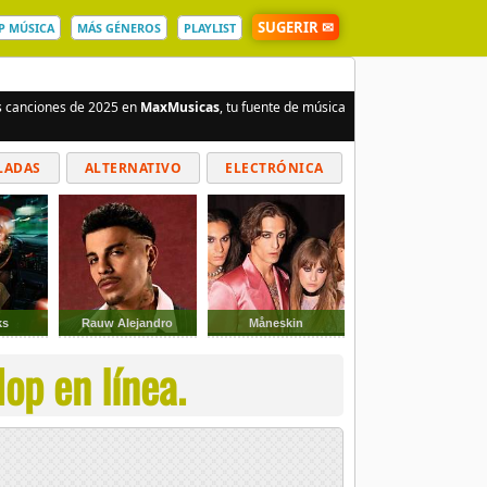
SUGERIR ✉
P MÚSICA
MÁS GÉNEROS
PLAYLIST
es canciones de 2025 en
MaxMusicas
, tu fuente de música
LADAS
ALTERNATIVO
ELECTRÓNICA
ks
Rauw Alejandro
Måneskin
op en línea.