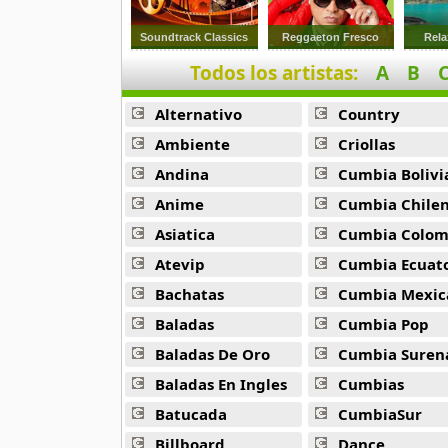
Arma Blanca
27 músicas online
Soundtrack Classics
Reggaeton Fresco
Rela
Todos los artistas:
A
B
Asher
19 músicas online
Alternativo
Country
Atmosphere
Ambiente
Criollas
15 músicas online
Andina
Cumbia Bolivi
Anime
Cumbia Chile
Baby Boy
16 músicas online
Asiatica
Cumbia Colombi
Atevip
Cumbia Ecuatori
Beans
Bachatas
Cumbia Mexic
13 músicas online
Baladas
Cumbia Pop
Beenie Man
Baladas De Oro
Cumbia Suren
4 músicas online
Baladas En Ingles
Cumbias
Batucada
CumbiaSur
Big Bang
179 músicas online
Billboard
Dance