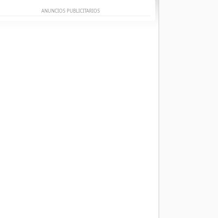
ANUNCIOS PUBLICITARIOS
I
 -
The Kid LAROI