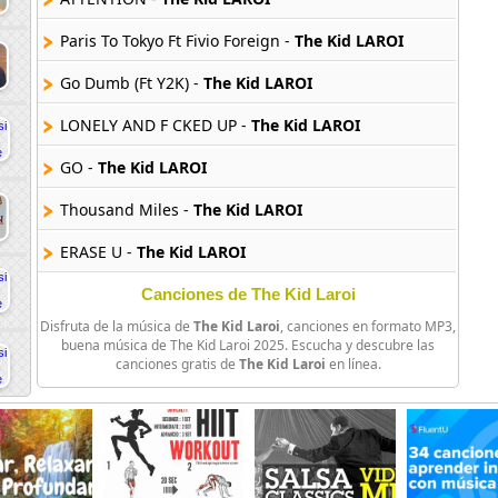
Paris To Tokyo Ft Fivio Foreign -
The Kid LAROI
Go Dumb (Ft Y2K) -
The Kid LAROI
LONELY AND F CKED UP -
The Kid LAROI
GO -
The Kid LAROI
Thousand Miles -
The Kid LAROI
ERASE U -
The Kid LAROI
LOVE AGAIN -
The Kid LAROI
Canciones de The Kid Laroi
Disfruta de la música de
The Kid Laroi
, canciones en formato MP3,
WHERE DOES YOUR SPIRIT GO -
The Kid LAROI
buena música de The Kid Laroi 2025. Escucha y descubre las
canciones gratis de
The Kid Laroi
en línea.
SITUATION -
The Kid LAROI
TELL ME WHY -
The Kid LAROI
WISH YOU WELL (skit) -
The Kid LAROI