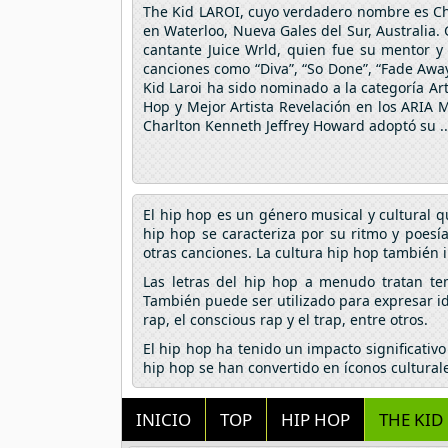
The Kid LAROI, cuyo verdadero nombre es Cha
en Waterloo, Nueva Gales del Sur, Australia.
cantante Juice Wrld, quien fue su mentor y 
canciones como “Diva”, “So Done”, “Fade Away
Kid Laroi ha sido nominado a la categoría Ar
Hop y Mejor Artista Revelación en los ARIA
Charlton Kenneth Jeffrey Howard adoptó su ..
El hip hop es un género musical y cultural 
hip hop se caracteriza por su ritmo y poes
otras canciones. La cultura hip hop también i
Las letras del hip hop a menudo tratan tem
También puede ser utilizado para expresar id
rap, el conscious rap y el trap, entre otros.
El hip hop ha tenido un impacto significativ
hip hop se han convertido en íconos culturale
INICIO
TOP
HIP HOP
THE KID