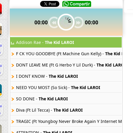
00:00
00:00
Addison Rae -
The Kid LAROI
F CK YOU GOODBYE (Ft Machine Gun Kelly) -
The Kid LARO
DONT LEAVE ME (Ft G Herbo Y Lil Durk) -
The Kid LAROI
I DONT KNOW -
The Kid LAROI
NEED YOU MOST (So Sick) -
The Kid LAROI
SO DONE -
The Kid LAROI
Diva (Ft Lil Tecca) -
The Kid LAROI
TRAGIC (Ft Youngboy Never Broke Again Y Internet Money)
ATTENTION -
The Kid LAROI