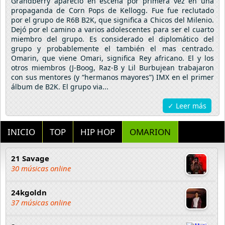
Grandberry apareció en escena por primera vez en una
propaganda de Corn Pops de Kellogg. Fue fue reclutado
por el grupo de R6B B2K, que significa a Chicos del Milenio.
Dejó por el camino a varios adolescentes para ser el cuarto
miembro del grupo. Es considerado el diplomático del
grupo y probablemente el también el mas centrado.
Omarin, que viene Omari, significa Rey africano. El y los
otros miembros (J-Boog, Raz-B y Lil Burbujean trabajaron
con sus mentores (y “hermanos mayores”) IMX en el primer
álbum de B2K. El grupo via...
✓ Leer más
INICIO
TOP
HIP HOP
OMARION
21 Savage
30 músicas online
24kgoldn
37 músicas online