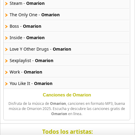
15 músicas online
Steam -
Omarion
The Only One -
Omarion
Baby Boy
16 músicas online
Boss -
Omarion
Inside -
Omarion
Beans
13 músicas online
Love Y Other Drugs -
Omarion
Beenie Man
Sexplaylist -
Omarion
4 músicas online
Work -
Omarion
Big Bang
You Like It -
Omarion
179 músicas online
Canciones de Omarion
Big Sean
Disfruta de la música de
Omarion
, canciones en formato MP3, buena
27 músicas online
música de Omarion 2025. Escucha y descubre las canciones gratis de
Omarion
en línea.
Birdman
21 músicas online
Todos los artistas: