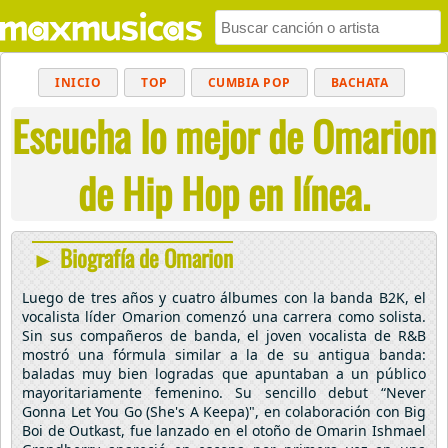
INICIO
TOP
CUMBIA POP
BACHATA
Escucha lo mejor de Omarion
POP
MUSICA CRISTIANA
REGGAETON
BALADAS
ALTERNATIVO
ELECTRÓNICA
de Hip Hop en línea.
CUMBIAS
► Biografía de Omarion
Luego de tres años y cuatro álbumes con la banda B2K, el
vocalista líder Omarion comenzó una carrera como solista.
Sin sus compañeros de banda, el joven vocalista de R&B
mostró una fórmula similar a la de su antigua banda:
baladas muy bien logradas que apuntaban a un público
mayoritariamente femenino. Su sencillo debut “Never
Gonna Let You Go (She's A Keepa)", en colaboración con Big
Boi de Outkast, fue lanzado en el otoño de Omarin Ishmael