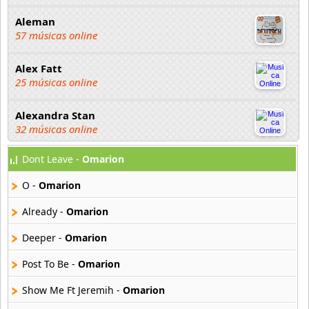
Aleman
57 músicas online
Alex Fatt
25 músicas online
Alexandra Stan
32 músicas online
Dont Leave -
Omarion
Anita Tijoux
14 músicas online
O -
Omarion
Arma Blanca
Already -
Omarion
27 músicas online
Deeper -
Omarion
Asher
Post To Be -
Omarion
19 músicas online
Show Me Ft Jeremih -
Omarion
Atmosphere