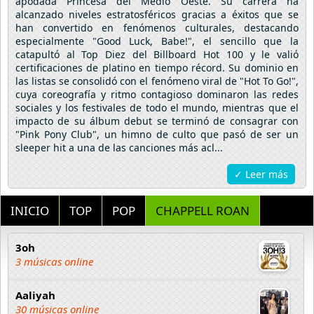
apodada Princesa del Medio Oeste. Su carrera ha
alcanzado niveles estratosféricos gracias a éxitos que se
han convertido en fenómenos culturales, destacando
especialmente "Good Luck, Babe!", el sencillo que la
catapultó al Top Diez del Billboard Hot 100 y le valió
certificaciones de platino en tiempo récord. Su dominio en
las listas se consolidó con el fenómeno viral de "Hot To Go!",
cuya coreografía y ritmo contagioso dominaron las redes
sociales y los festivales de todo el mundo, mientras que el
impacto de su álbum debut se terminó de consagrar con
"Pink Pony Club", un himno de culto que pasó de ser un
sleeper hit a una de las canciones más acl...
✓ Leer más
INICIO
TOP
POP
CHAPPELL ROAN
3oh
3 músicas online
Aaliyah
30 músicas online