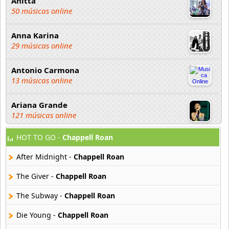
Anitta
50 músicas online
Anna Karina
29 músicas online
Antonio Carmona
13 músicas online
Ariana Grande
121 músicas online
HOT TO GO -
Chappell Roan
Aselin Debison
25 músicas online
After Midnight -
Chappell Roan
Asmir Young
The Giver -
Chappell Roan
36 músicas online
The Subway -
Chappell Roan
Aya Nakamura
Die Young -
Chappell Roan
44 músicas online