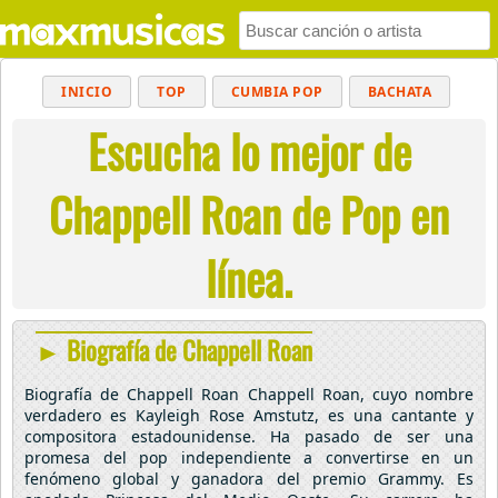
INICIO
TOP
CUMBIA POP
BACHATA
Escucha lo mejor de
POP
MUSICA CRISTIANA
REGGAETON
BALADAS
ALTERNATIVO
ELECTRÓNICA
Chappell Roan de Pop en
CUMBIAS
línea.
► Biografía de Chappell Roan
Biografía de Chappell Roan Chappell Roan, cuyo nombre
verdadero es Kayleigh Rose Amstutz, es una cantante y
compositora estadounidense. Ha pasado de ser una
promesa del pop independiente a convertirse en un
fenómeno global y ganadora del premio Grammy. Es