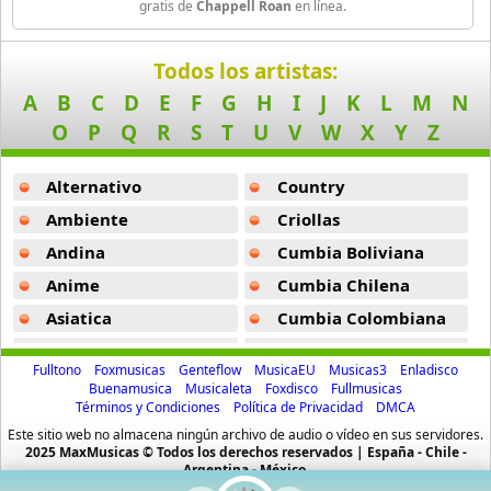
gratis de
Chappell Roan
en línea.
52 músicas online
Picture You -
Chappell Roan
Birdy
My Kink Is Karma -
Chappell Roan
Todos los artistas:
9 músicas online
A
B
C
D
E
F
G
H
I
J
K
L
M
N
Casual -
Chappell Roan
O
P
Q
R
S
T
U
V
W
X
Y
Z
Black Dub
Good Hurt -
Chappell Roan
11 músicas online
Alternativo
Country
Super Graphic Ultra Modern Girl -
Chappell Roan
Blackbird Blackbird
Ambiente
Criollas
Guilty Pleasure -
Chappell Roan
19 músicas online
Andina
Cumbia Boliviana
Sugar High -
Chappell Roan
Anime
Cumbia Chilena
Bob
9 músicas online
Red Wine Supernova -
Chappell Roan
Asiatica
Cumbia Colombiana
Atevip
Cumbia Ecuatoriana
Bruno Mars
Fulltono
Foxmusicas
Genteflow
MusicaEU
Musicas3
Enladisco
47 músicas online
Bachatas
Cumbia Mexicana
Buenamusica
Musicaleta
Foxdisco
Fullmusicas
Términos y Condiciones
Política de Privacidad
DMCA
Baladas
Cumbia Pop
Camila Cabello
Este sitio web no almacena ningún archivo de audio o vídeo en sus servidores.
Baladas De Oro
Cumbia Surena
2025 MaxMusicas © Todos los derechos reservados | España - Chile -
40 músicas online
Argentina - México.
Baladas En Ingles
Cumbias