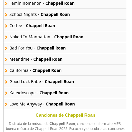
Femininomenon -
Chappell Roan
B J Thomas
18 músicas online
School Nights -
Chappell Roan
Coffee -
Chappell Roan
Bellakath
27 músicas online
Naked In Manhattan -
Chappell Roan
Bad For You -
Chappell Roan
Benson Boone
16 músicas online
Meantime -
Chappell Roan
Beret
California -
Chappell Roan
50 músicas online
Good Luck Babe -
Chappell Roan
Big Time Rush
Kaleidoscope -
Chappell Roan
14 músicas online
Love Me Anyway -
Chappell Roan
Bikeride
61 músicas online
Bitter -
Chappell Roan
Canciones de Chappell Roan
Disfruta de la música de
Chappell Roan
, canciones en formato MP3,
Pink Pony Club -
Chappell Roan
Billie Eilish
buena música de Chappell Roan 2025. Escucha y descubre las canciones