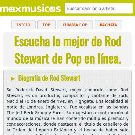
INICIO
TOP
CUMBIA POP
BACHATA
Escucha lo mejor de Rod
POP
MUSICA CRISTIANA
REGGAETON
BALADAS
ALTERNATIVO
ELECTRÓNICA
Stewart de Pop en línea.
CUMBIAS
► Biografía de Rod Stewart
Sir Roderick David Stewart, mejor conocido como Rod
Stewart, es un productor, compositor y cantante de rock.
Nació el 10 de enero de 1945 en Highgate, una localidad al
norte de Londres, Inglaterra. Fue vocalista en las bandas
The Jeff Beck Group y Faces. Su majestuosa contribución al
mundo de la música le han conferido múltiples premios y
condecoraciones, donde destacan: el título de caballero de
la Orden del Imperio Británico y el hecho de haber sido