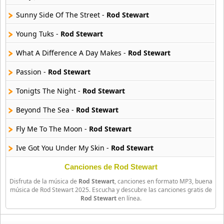
Sunny Side Of The Street -
Rod Stewart
Bellakath
27 músicas online
Young Tuks -
Rod Stewart
What A Difference A Day Makes -
Rod Stewart
Benson Boone
16 músicas online
Passion -
Rod Stewart
Beret
Tonigts The Night -
Rod Stewart
50 músicas online
Beyond The Sea -
Rod Stewart
Big Time Rush
Fly Me To The Moon -
Rod Stewart
14 músicas online
Ive Got You Under My Skin -
Rod Stewart
Bikeride
61 músicas online
Maggie Mae -
Rod Stewart
Canciones de Rod Stewart
Disfruta de la música de
Rod Stewart
, canciones en formato MP3, buena
September In The Rain -
Rod Stewart
Billie Eilish
música de Rod Stewart 2025. Escucha y descubre las canciones gratis de
Rod Stewart
en línea.
52 músicas online
Your Are In My Heart -
Rod Stewart
Jovenes Turcos -
Rod Stewart