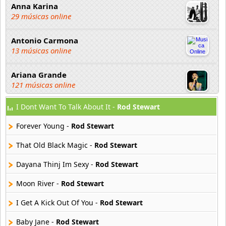
Anna Karina
29 músicas online
Antonio Carmona
13 músicas online
Ariana Grande
121 músicas online
I Dont Want To Talk About It -
Rod Stewart
Aselin Debison
25 músicas online
Forever Young -
Rod Stewart
Asmir Young
That Old Black Magic -
Rod Stewart
36 músicas online
Dayana Thinj Im Sexy -
Rod Stewart
Aya Nakamura
Moon River -
Rod Stewart
44 músicas online
I Get A Kick Out Of You -
Rod Stewart
B J Thomas
18 músicas online
Baby Jane -
Rod Stewart