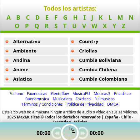
Birdy
Dangerous -
Jennifer Hudson
Todos los artistas:
9 músicas online
A
B
C
D
E
F
G
H
I
J
K
L
M
N
Moan -
Jennifer Hudson
O
P
Q
R
S
T
U
V
W
X
Y
Z
Black Dub
No One Gonna Love You -
Jennifer Hudson
11 músicas online
Alternativo
Country
Walk It Out -
Jennifer Hudson
Blackbird Blackbird
Ambiente
Criollas
19 músicas online
Andina
Cumbia Boliviana
Anime
Cumbia Chilena
Bob
9 músicas online
Asiatica
Cumbia Colombiana
Atevip
Cumbia Ecuatoriana
Bruno Mars
Fulltono
Foxmusicas
Genteflow
MusicaEU
Musicas3
Enladisco
47 músicas online
Bachatas
Cumbia Mexicana
Buenamusica
Musicaleta
Foxdisco
Fullmusicas
Términos y Condiciones
Política de Privacidad
DMCA
Baladas
Cumbia Pop
Camila Cabello
Este sitio web no almacena ningún archivo de audio o vídeo en sus servidores.
Baladas De Oro
Cumbia Surena
2025 MaxMusicas © Todos los derechos reservados | España - Chile -
40 músicas online
Argentina - México.
Baladas En Ingles
Cumbias
00:00
00:00
Camille Jones
Batucada
CumbiaSur
10 músicas online