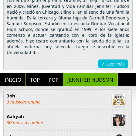
con el que ganó el premio Grammy al mejor disco de R&B
en 2009. Niñez, Juventud y Vida Familiar Jennifer Hudson
nació y creció en Chicago, Illinois, en el seno de una familia
humilde. Es la tercera y última hija de Darnell Donerson y
Samuel Simpson. Estudió en la escuela Dunbar Vocational
High School, donde se graduó en 1999. A los siete años
comenzó a actuar, cantando con el coro de la iglesia;
además, hizo teatro comunitario con la ayuda de Julia, su
abuela materna; hoy fallecida. Luego se inscribió en la
Universidad d...
✓ Leer más
INICIO
TOP
POP
JENNIFER HUDSON
3oh
3 músicas online
Aaliyah
30 músicas online