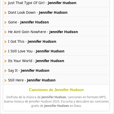
18 músicas online
Just That Type Of Girl -
Jennifer Hudson
Dont Look Down -
Jennifer Hudson
Bellakath
27 músicas online
Gone -
Jennifer Hudson
He Aint Goin Nowhere -
Jennifer Hudson
Benson Boone
16 músicas online
I Got This -
Jennifer Hudson
Beret
I Still Love You -
Jennifer Hudson
50 músicas online
Its Your World -
Jennifer Hudson
Big Time Rush
Say It -
Jennifer Hudson
14 músicas online
Still Here -
Jennifer Hudson
Bikeride
61 músicas online
Where You At -
Jennifer Hudson
Canciones de Jennifer Hudson
Disfruta de la música de
Jennifer Hudson
, canciones en formato MP3,
Why Is It So Hard -
Jennifer Hudson
Billie Eilish
buena música de Jennifer Hudson 2025. Escucha y descubre las canciones
gratis de
Jennifer Hudson
en línea.
52 músicas online
Angel -
Jennifer Hudson