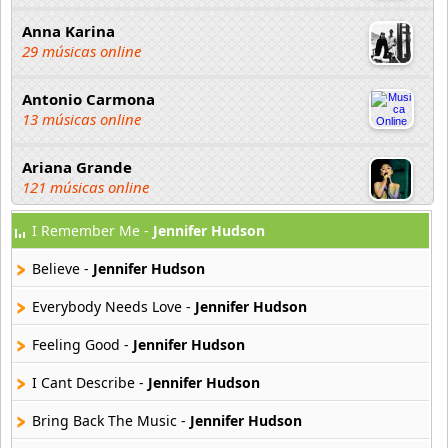
Anna Karina
29 músicas online
Antonio Carmona
13 músicas online
Ariana Grande
121 músicas online
I Remember Me -
Jennifer Hudson
Aselin Debison
25 músicas online
Believe -
Jennifer Hudson
Asmir Young
Everybody Needs Love -
Jennifer Hudson
36 músicas online
Feeling Good -
Jennifer Hudson
Aya Nakamura
I Cant Describe -
Jennifer Hudson
44 músicas online
Bring Back The Music -
Jennifer Hudson
B J Thomas