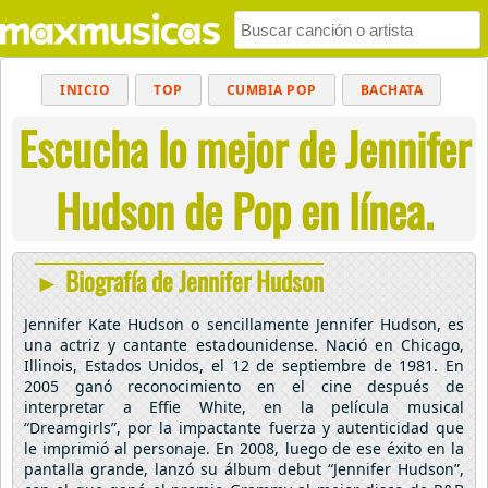
INICIO
TOP
CUMBIA POP
BACHATA
Escucha lo mejor de Jennifer
POP
MUSICA CRISTIANA
REGGAETON
BALADAS
ALTERNATIVO
ELECTRÓNICA
Hudson de Pop en línea.
CUMBIAS
► Biografía de Jennifer Hudson
Jennifer Kate Hudson o sencillamente Jennifer Hudson, es
una actriz y cantante estadounidense. Nació en Chicago,
Illinois, Estados Unidos, el 12 de septiembre de 1981. En
2005 ganó reconocimiento en el cine después de
interpretar a Effie White, en la película musical
“Dreamgirls”, por la impactante fuerza y autenticidad que
le imprimió al personaje. En 2008, luego de ese éxito en la
pantalla grande, lanzó su álbum debut “Jennifer Hudson”,