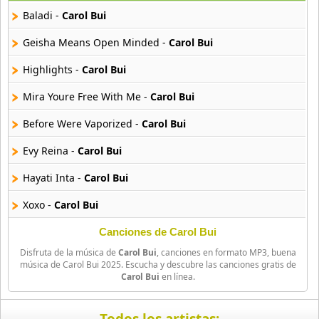
25 músicas online
Baladi -
Carol Bui
Asmir Young
Geisha Means Open Minded -
Carol Bui
36 músicas online
Highlights -
Carol Bui
Aya Nakamura
Mira Youre Free With Me -
Carol Bui
44 músicas online
Before Were Vaporized -
Carol Bui
B J Thomas
18 músicas online
Evy Reina -
Carol Bui
Hayati Inta -
Carol Bui
Bellakath
27 músicas online
Xoxo -
Carol Bui
Canciones de Carol Bui
Benson Boone
16 músicas online
Disfruta de la música de
Carol Bui
, canciones en formato MP3, buena
música de Carol Bui 2025. Escucha y descubre las canciones gratis de
Carol Bui
en línea.
Beret
50 músicas online