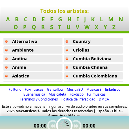
Big Time Rush
Todos los artistas:
14 músicas online
A
B
C
D
E
F
G
H
I
J
K
L
M
N
Bikeride
O
P
Q
R
S
T
U
V
W
X
Y
Z
61 músicas online
Alternativo
Country
Billie Eilish
52 músicas online
Ambiente
Criollas
Andina
Cumbia Boliviana
Birdy
Anime
Cumbia Chilena
9 músicas online
Asiatica
Cumbia Colombiana
Black Dub
Atevip
Cumbia Ecuatoriana
11 músicas online
Fulltono
Foxmusicas
Genteflow
MusicaEU
Musicas3
Enladisco
Bachatas
Cumbia Mexicana
Buenamusica
Musicaleta
Foxdisco
Fullmusicas
Términos y Condiciones
Política de Privacidad
DMCA
Baladas
Cumbia Pop
Blackbird Blackbird
Este sitio web no almacena ningún archivo de audio o vídeo en sus servidores.
19 músicas online
Baladas De Oro
Cumbia Surena
2025 MaxMusicas © Todos los derechos reservados | España - Chile -
Argentina - México.
Baladas En Ingles
Cumbias
Bob
00:00
00:00
Batucada
CumbiaSur
9 músicas online