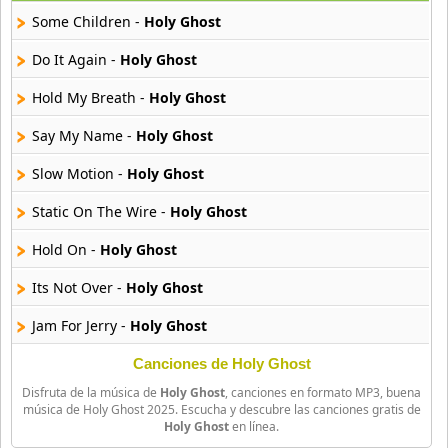
25 músicas online
Some Children -
Holy Ghost
Asmir Young
Do It Again -
Holy Ghost
36 músicas online
Hold My Breath -
Holy Ghost
Aya Nakamura
Say My Name -
Holy Ghost
44 músicas online
Slow Motion -
Holy Ghost
B J Thomas
18 músicas online
Static On The Wire -
Holy Ghost
Hold On -
Holy Ghost
Bellakath
27 músicas online
Its Not Over -
Holy Ghost
Jam For Jerry -
Holy Ghost
Benson Boone
16 músicas online
Canciones de Holy Ghost
Disfruta de la música de
Holy Ghost
, canciones en formato MP3, buena
Beret
música de Holy Ghost 2025. Escucha y descubre las canciones gratis de
50 músicas online
Holy Ghost
en línea.