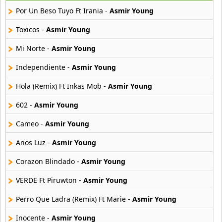
25 músicas online
Por Un Beso Tuyo Ft Irania -
Asmir Young
Asmir Young
Toxicos -
Asmir Young
36 músicas online
Mi Norte -
Asmir Young
Aya Nakamura
Independiente -
Asmir Young
44 músicas online
Hola (Remix) Ft Inkas Mob -
Asmir Young
B J Thomas
18 músicas online
602 -
Asmir Young
Cameo -
Asmir Young
Bellakath
27 músicas online
Anos Luz -
Asmir Young
Corazon Blindado -
Asmir Young
Benson Boone
16 músicas online
VERDE Ft Piruwton -
Asmir Young
Beret
Perro Que Ladra (Remix) Ft Marie -
Asmir Young
50 músicas online
Inocente -
Asmir Young