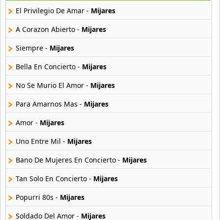
25 músicas online
El Privilegio De Amar -
Mijares
Asmir Young
A Corazon Abierto -
Mijares
36 músicas online
Siempre -
Mijares
Aya Nakamura
Bella En Concierto -
Mijares
44 músicas online
No Se Murio El Amor -
Mijares
B J Thomas
18 músicas online
Para Amarnos Mas -
Mijares
Amor -
Mijares
Bellakath
27 músicas online
Uno Entre Mil -
Mijares
Bano De Mujeres En Concierto -
Mijares
Benson Boone
16 músicas online
Tan Solo En Concierto -
Mijares
Beret
Popurri 80s -
Mijares
50 músicas online
Soldado Del Amor -
Mijares