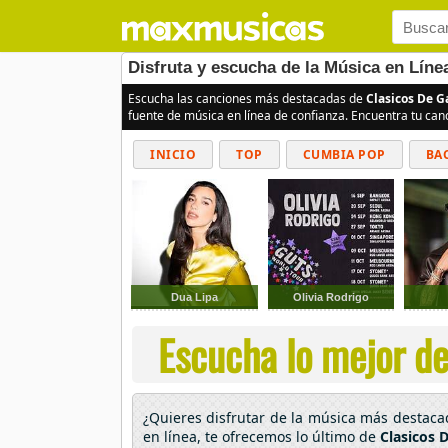
Disfruta y escucha de la Música en Líne
Escucha las canciones más destacadas de
Clasicos De G
fuente de música en línea de confianza. Encuentra tu can
INICIO
TOP
CUMBIA POP
BA
Dua Lipa
Olivia Rodrigo
Escucha lo mejor de 
¿Quieres disfrutar de la música más destac
en línea, te ofrecemos lo último de
Clasicos 