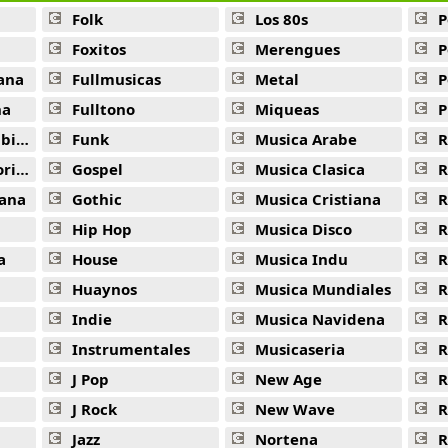
Mossos De Escuadra -
Clasicos De Gasolinera
Folk
Los 80s
P
Foxitos
Merengues
P
Bandido -
Clasicos De Gasolinera
ana
Fullmusicas
Metal
P
Voy A Perder La Cabeza Por Tu Amor -
Clasicos De Gasolin
na
Fulltono
Miqueas
P
Cuando Zarpa El Amor -
Clasicos De Gasolinera
ana
Funk
Musica Arabe
R
Esta Cobardia -
Clasicos De Gasolinera
ana
Gospel
Musica Clasica
R
ana
Gothic
Musica Cristiana
R
El Toro Guapo -
Clasicos De Gasolinera
Hip Hop
Musica Disco
R
Dejame Volar -
Clasicos De Gasolinera
a
House
Musica Indu
R
Te Estoy Amando Locamente -
Clasicos De Gasolinera
Huaynos
Musica Mundiales
R
Indie
Musica Navidena
R
Caramelos -
Clasicos De Gasolinera
Instrumentales
Musicaseria
R
Vete -
Clasicos De Gasolinera
J Pop
New Age
R
Quiero Ser Libre -
Clasicos De Gasolinera
J Rock
New Wave
R
Me Quedo Contigo -
Clasicos De Gasolinera
Jazz
Nortena
R