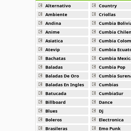
Alternativo
Country
80s Ballads
Ambiente
Criollas
48 músicas online
Andina
Cumbia Bolivi
80s Pop Rock
Anime
Cumbia Chile
50 músicas online
Asiatica
Cumbia Colombi
Atevip
Cumbia Ecuatori
90s Acoustic Hits
39 músicas online
Bachatas
Cumbia Mexic
Baladas
Cumbia Pop
90s Latin Music
Baladas De Oro
Cumbia Suren
50 músicas online
Baladas En Ingles
Cumbias
90s Party Hits
Batucada
CumbiaSur
58 músicas online
Billboard
Dance
90s Pop Rock
Blues
Dj
50 músicas online
Boleros
Electronica
Brasileras
Emo Punk
90s Rap