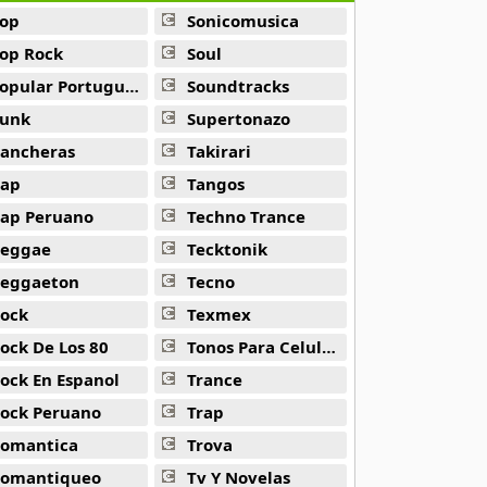
op
Sonicomusica
op Rock
Soul
opular Portuguesa
Soundtracks
era
unk
Supertonazo
ancheras
Takirari
ap
Tangos
ap Peruano
Techno Trance
eggae
Tecktonik
eggaeton
Tecno
ock
Texmex
ock De Los 80
Tonos Para Celulares
ock En Espanol
Trance
ock Peruano
Trap
omantica
Trova
omantiqueo
Tv Y Novelas