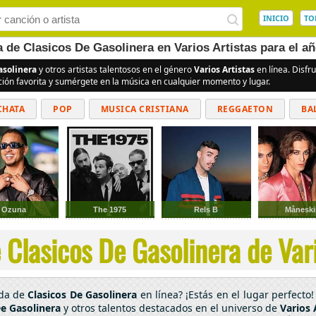
INICIO
TO
a de Clasicos De Gasolinera en Varios Artistas para el a
asolinera
y otros artistas talentosos en el género
Varios Artistas
en línea. Disfr
ción favorita y sumérgete en la música en cualquier momento y lugar.
CHATA
POP
MUSICA CRISTIANA
REGGAETON
BA
CUMBIAS
Ozuna
The 1975
Rels B
Måneski
Clasicos De Gasolinera de Vari
ada de
Clasicos De Gasolinera
en línea? ¡Estás en el lugar perfect
De Gasolinera
y otros talentos destacados en el universo de
Varios 