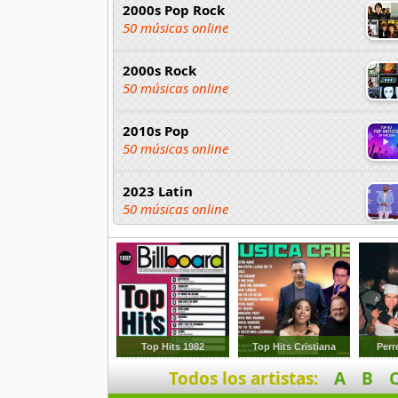
2000s Pop Rock
50 músicas online
2000s Rock
50 músicas online
2010s Pop
50 músicas online
2023 Latin
50 músicas online
2023 Pop
80 músicas online
2023 Rock
59 músicas online
Top Hits 1982
Top Hits Cristiana
Perr
80s Acoustic Hits
Todos los artistas:
A
B
37 músicas online