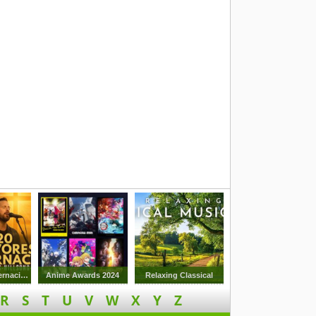
Gospel Hits Internacionais
Anime Awards 2024
Relaxing Classical
R
S
T
U
V
W
X
Y
Z