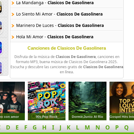
La Mandanga -
Clasicos De Gasolinera
Lo Siento Mi Amor -
Clasicos De Gasolinera
Marinero De Luces -
Clasicos De Gasolinera
Hola Mi Amor -
Clasicos De Gasolinera
Amma Immi -
Clasicos De Gasolinera
Canciones de Clasicos De Gasolinera
Disfruta de la música de
Clasicos De Gasolinera
, canciones en
Caballo Que Galopa -
Clasicos De Gasolinera
formato MP3, buena música de Clasicos De Gasolinera 2025.
Escucha y descubre las canciones gratis de
Clasicos De Gasolinera
La Quiero A Morir -
Clasicos De Gasolinera
en línea.
Se Acabo -
Clasicos De Gasolinera
Taka Takata -
Clasicos De Gasolinera
La Luna Y El Toro -
Clasicos De Gasolinera
No Se No Se -
Clasicos De Gasolinera
eo con amor
90s Pop Rock
Dormir Junto Al Rio
C
D
E
F
G
H
I
J
K
L
M
N
O
P
Q
Libre Soy -
Clasicos De Gasolinera