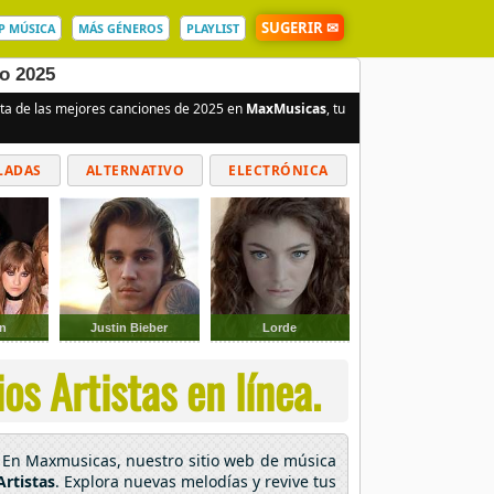
SUGERIR ✉
P MÚSICA
MÁS GÉNEROS
PLAYLIST
ño 2025
uta de las mejores canciones de 2025 en
MaxMusicas
, tu
LADAS
ALTERNATIVO
ELECTRÓNICA
n
Justin Bieber
Lorde
os Artistas en línea.
o! En Maxmusicas, nuestro sitio web de música
Artistas
. Explora nuevas melodías y revive tus