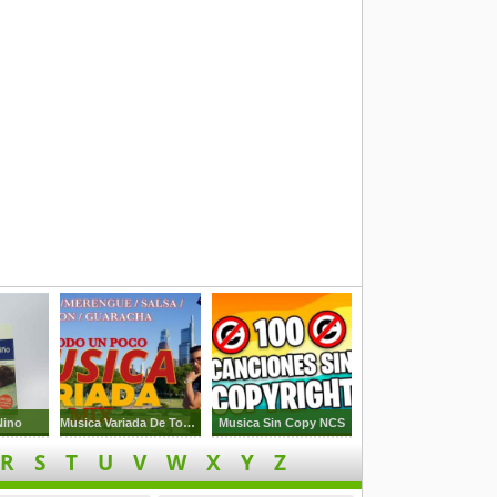
Nino
Musica Variada De Todo Un Poco
Musica Sin Copy NCS
R
S
T
U
V
W
X
Y
Z