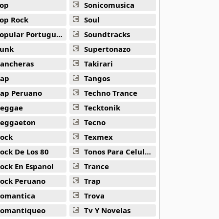
op
Sonicomusica
op Rock
Soul
opular Portuguesa
Soundtracks
unk
Supertonazo
ancheras
Takirari
ap
Tangos
ap Peruano
Techno Trance
eggae
Tecktonik
eggaeton
Tecno
ock
Texmex
ock De Los 80
Tonos Para Celulares
ock En Espanol
Trance
ock Peruano
Trap
omantica
Trova
omantiqueo
Tv Y Novelas