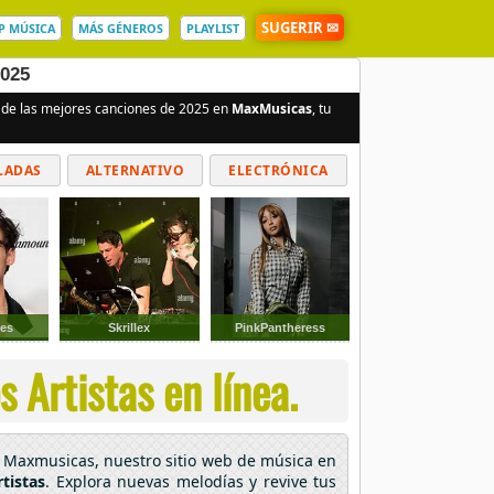
SUGERIR ✉
P MÚSICA
MÁS GÉNEROS
PLAYLIST
2025
a de las mejores canciones de 2025 en
MaxMusicas
, tu
LADAS
ALTERNATIVO
ELECTRÓNICA
les
Skrillex
PinkPantheress
 Artistas en línea.
En Maxmusicas, nuestro sitio web de música en
tistas
. Explora nuevas melodías y revive tus