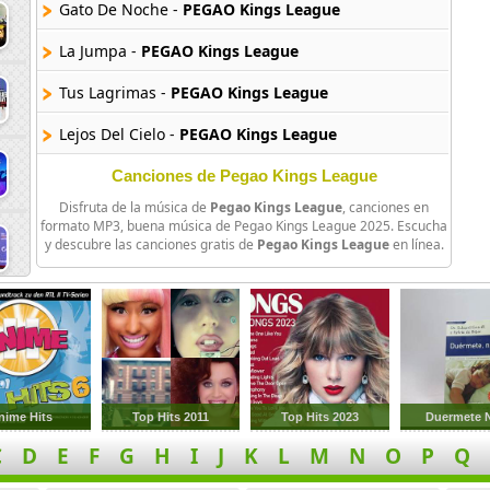
Gato De Noche -
PEGAO Kings League
La Jumpa -
PEGAO Kings League
Tus Lagrimas -
PEGAO Kings League
Lejos Del Cielo -
PEGAO Kings League
Luces De Neon -
PEGAO Kings League
Canciones de Pegao Kings League
Disfruta de la música de
Pegao Kings League
, canciones en
Mercho (Ft Nico Valdi) -
PEGAO Kings League
formato MP3, buena música de Pegao Kings League 2025. Escucha
y descubre las canciones gratis de
Pegao Kings League
en línea.
Ulala (Ooh La La) -
PEGAO Kings League
Chorrito Pa Las Animas -
PEGAO Kings League
Lisboa -
PEGAO Kings League
Ron Cola -
PEGAO Kings League
nime Hits
Top Hits 2011
Top Hits 2023
Duermete 
Pa Quererte -
PEGAO Kings League
C
D
E
F
G
H
I
J
K
L
M
N
O
P
Q
Fuego Forestal -
PEGAO Kings League