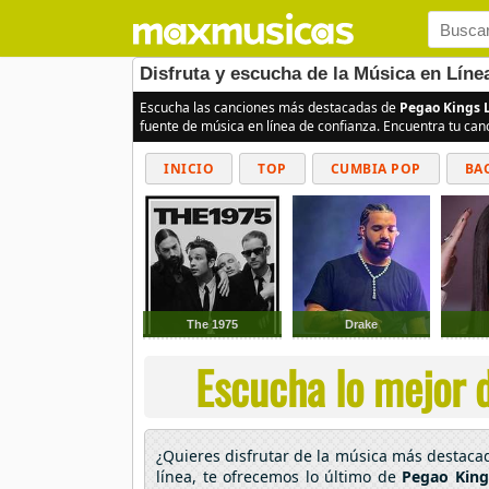
Disfruta y escucha de la Música en Líne
Escucha las canciones más destacadas de
Pegao Kings 
fuente de música en línea de confianza. Encuentra tu can
INICIO
TOP
CUMBIA POP
BA
The 1975
Drake
Escucha lo mejor d
¿Quieres disfrutar de la música más destac
línea, te ofrecemos lo último de
Pegao King