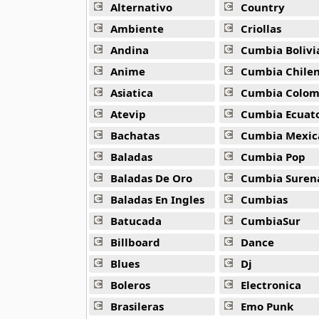
Alternativo
Country
80s Ballads
Ambiente
Criollas
48 músicas online
Andina
Cumbia Bolivi
Anime
Cumbia Chile
80s Pop Rock
50 músicas online
Asiatica
Cumbia Colombi
Atevip
Cumbia Ecuatori
90s Acoustic Hits
Bachatas
Cumbia Mexic
39 músicas online
Baladas
Cumbia Pop
90s Latin Music
Baladas De Oro
Cumbia Suren
50 músicas online
Baladas En Ingles
Cumbias
Batucada
CumbiaSur
90s Party Hits
58 músicas online
Billboard
Dance
Blues
Dj
90s Pop Rock
50 músicas online
Boleros
Electronica
Brasileras
Emo Punk
90s Rap