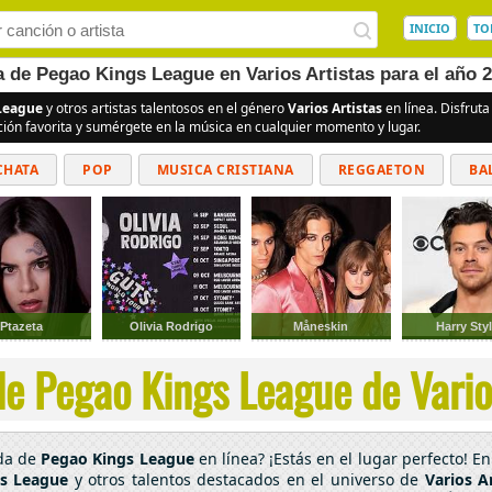
INICIO
TO
a de Pegao Kings League en Varios Artistas para el año 
League
y otros artistas talentosos en el género
Varios Artistas
en línea. Disfrut
ción favorita y sumérgete en la música en cualquier momento y lugar.
CHATA
POP
MUSICA CRISTIANA
REGGAETON
BA
CUMBIAS
Ptazeta
Olivia Rodrigo
Måneskin
Harry Sty
e Pegao Kings League de Varios
ada de
Pegao Kings League
en línea? ¡Estás en el lugar perfecto! 
s League
y otros talentos destacados en el universo de
Varios Ar