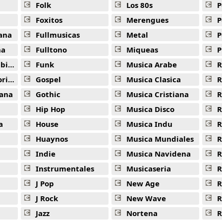
Folk
Los 80s
P
Dominicana -
PEGAO Kings League
Foxitos
Merengues
P
Polaris -
PEGAO Kings League
ana
Fullmusicas
Metal
P
Que Prefieres -
PEGAO Kings League
na
Fulltono
Miqueas
P
ana
Funk
Musica Arabe
R
Wanda -
PEGAO Kings League
ana
Gospel
Musica Clasica
R
Como Has Estau -
PEGAO Kings League
ana
Gothic
Musica Cristiana
R
Girl -
PEGAO Kings League
Hip Hop
Musica Disco
R
La Maquina -
PEGAO Kings League
a
House
Musica Indu
R
Huaynos
Musica Mundiales
R
No Me Digas Nada -
PEGAO Kings League
Indie
Musica Navidena
R
Pantera -
PEGAO Kings League
Instrumentales
Musicaseria
R
Apa -
PEGAO Kings League
J Pop
New Age
R
Dame -
PEGAO Kings League
J Rock
New Wave
R
Jazz
Nortena
R
Muchoperro -
PEGAO Kings League