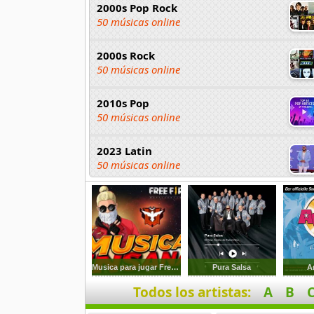
2000s Pop Rock
50 músicas online
2000s Rock
50 músicas online
2010s Pop
50 músicas online
2023 Latin
50 músicas online
2023 Pop
80 músicas online
2023 Rock
59 músicas online
Musica para jugar Free Fire
Pura Salsa
A
Todos los artistas:
A
B
80s Acoustic Hits
37 músicas online