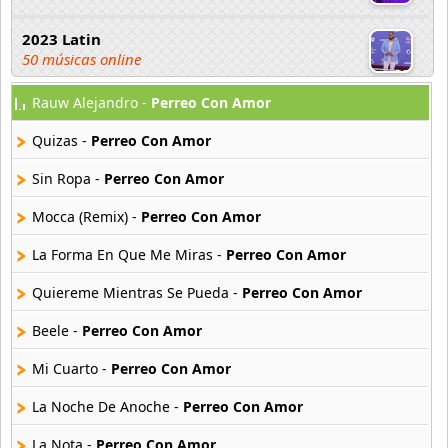
2023 Latin
50 músicas online
Rauw Alejandro -
Perreo Con Amor
2023 Pop
80 músicas online
Quizas -
Perreo Con Amor
2023 Rock
Sin Ropa -
Perreo Con Amor
59 músicas online
Mocca (Remix) -
Perreo Con Amor
80s Acoustic Hits
La Forma En Que Me Miras -
Perreo Con Amor
37 músicas online
Quiereme Mientras Se Pueda -
Perreo Con Amor
80s Ballads
48 músicas online
Beele -
Perreo Con Amor
Mi Cuarto -
Perreo Con Amor
80s Pop Rock
50 músicas online
La Noche De Anoche -
Perreo Con Amor
La Nota -
Perreo Con Amor
90s Acoustic Hits