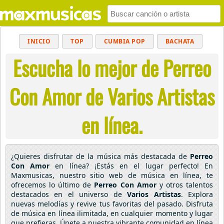
INICIO
TOP
CUMBIA POP
BACHATA
Escucha lo mejor de Perreo
POP
MUSICA CRISTIANA
REGGAETON
BALADAS
ALTERNATIVO
ELECTRÓNICA
Con Amor de Varios Artistas
CUMBIAS
en línea.
¿Quieres disfrutar de la música más destacada de
Perreo
Con Amor
en línea? ¡Estás en el lugar perfecto! En
Maxmusicas, nuestro sitio web de música en línea, te
ofrecemos lo último de
Perreo Con Amor
y otros talentos
destacados en el universo de
Varios Artistas
. Explora
nuevas melodías y revive tus favoritas del pasado. Disfruta
de música en línea ilimitada, en cualquier momento y lugar
que prefieras. Únete a nuestra vibrante comunidad en línea