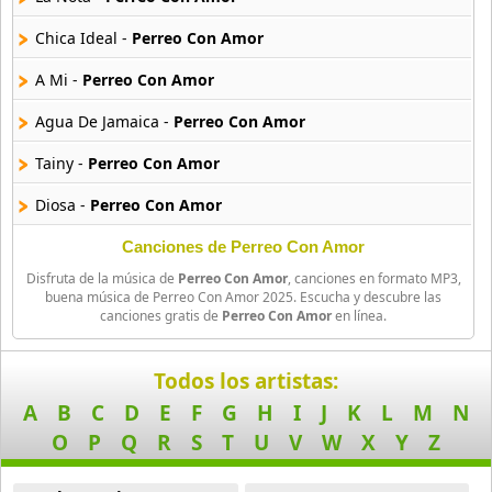
39 músicas online
Chica Ideal -
Perreo Con Amor
90s Latin Music
A Mi -
Perreo Con Amor
50 músicas online
Agua De Jamaica -
Perreo Con Amor
90s Party Hits
Tainy -
Perreo Con Amor
58 músicas online
Diosa -
Perreo Con Amor
90s Pop Rock
50 músicas online
Ay Dios Mio -
Perreo Con Amor
Canciones de Perreo Con Amor
Disfruta de la música de
Perreo Con Amor
, canciones en formato MP3,
Nicky Jam -
Perreo Con Amor
90s Rap
buena música de Perreo Con Amor 2025. Escucha y descubre las
canciones gratis de
Perreo Con Amor
en línea.
50 músicas online
Te Vi -
Perreo Con Amor
90s Rock
Mia (Ft Drake) -
Perreo Con Amor
Todos los artistas:
50 músicas online
A
B
C
D
E
F
G
H
I
J
K
L
M
N
Desconocidos -
Perreo Con Amor
O
P
Q
R
S
T
U
V
W
X
Y
Z
Acoustic Pop
La Curiosidad -
Perreo Con Amor
49 músicas online