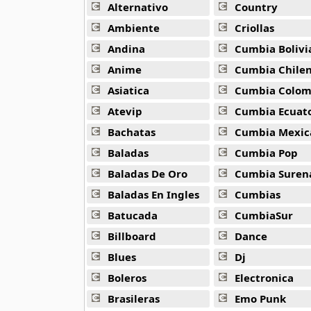
Alternativo
Country
80s Ballads
Ambiente
Criollas
48 músicas online
Andina
Cumbia Bolivi
Anime
Cumbia Chile
80s Pop Rock
50 músicas online
Asiatica
Cumbia Colombi
Atevip
Cumbia Ecuatori
90s Acoustic Hits
Bachatas
Cumbia Mexic
39 músicas online
Baladas
Cumbia Pop
90s Latin Music
Baladas De Oro
Cumbia Suren
50 músicas online
Baladas En Ingles
Cumbias
Batucada
CumbiaSur
90s Party Hits
58 músicas online
Billboard
Dance
Blues
Dj
90s Pop Rock
50 músicas online
Boleros
Electronica
Brasileras
Emo Punk
90s Rap