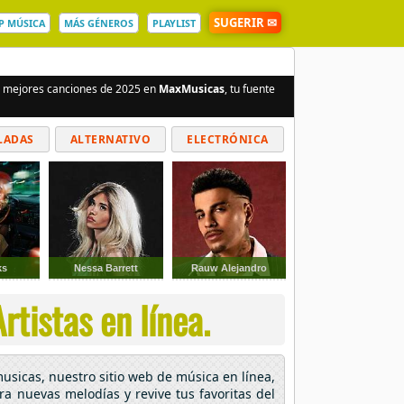
SUGERIR ✉
P MÚSICA
MÁS GÉNEROS
PLAYLIST
as mejores canciones de 2025 en
MaxMusicas
, tu fuente
LADAS
ALTERNATIVO
ELECTRÓNICA
ks
Nessa Barrett
Rauw Alejandro
rtistas en línea.
musicas, nuestro sitio web de música en línea,
ora nuevas melodías y revive tus favoritas del