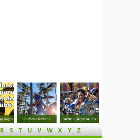
py Rigth
Para Correr
SAYAS CAPORALES
R
S
T
U
V
W
X
Y
Z