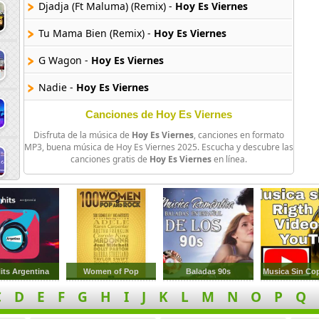
Djadja (Ft Maluma) (Remix) -
Hoy Es Viernes
Tu Mama Bien (Remix) -
Hoy Es Viernes
G Wagon -
Hoy Es Viernes
Nadie -
Hoy Es Viernes
Mia (Ft Drake) -
Hoy Es Viernes
Canciones de Hoy Es Viernes
Disfruta de la música de
Hoy Es Viernes
, canciones en formato
Sigues Con El -
Hoy Es Viernes
MP3, buena música de Hoy Es Viernes 2025. Escucha y descubre las
canciones gratis de
Hoy Es Viernes
en línea.
Roce -
Hoy Es Viernes
Hawai -
Hoy Es Viernes
Tini -
Hoy Es Viernes
No Es Justo -
Hoy Es Viernes
its Argentina
Women of Pop
Baladas 90s
Musica Sin Co
Mamiii -
Hoy Es Viernes
C
D
E
F
G
H
I
J
K
L
M
N
O
P
Q
No Me Conoce (Remix) -
Hoy Es Viernes