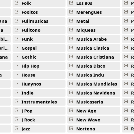
Folk
Los 80s
P
Que Pretendes -
Hoy Es Viernes
Foxitos
Merengues
P
Gucci Fendi -
Hoy Es Viernes
ana
Fullmusicas
Metal
P
Adicto -
Hoy Es Viernes
na
Fulltono
Miqueas
P
ana
Funk
Musica Arabe
R
Despeinada -
Hoy Es Viernes
ana
Gospel
Musica Clasica
R
Gracias Por Nada -
Hoy Es Viernes
ana
Gothic
Musica Cristiana
R
Gracias (Remix) -
Hoy Es Viernes
Hip Hop
Musica Disco
R
Ausente -
Hoy Es Viernes
a
House
Musica Indu
R
Huaynos
Musica Mundiales
R
A Mi -
Hoy Es Viernes
Indie
Musica Navidena
R
Una Locura -
Hoy Es Viernes
Instrumentales
Musicaseria
R
Te Robare -
Hoy Es Viernes
J Pop
New Age
R
Becky G -
Hoy Es Viernes
J Rock
New Wave
R
Jazz
Nortena
R
Wow Bb -
Hoy Es Viernes