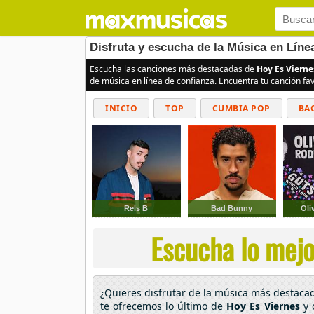
Disfruta y escucha de la Música en Líne
Escucha las canciones más destacadas de
Hoy Es Vierne
de música en línea de confianza. Encuentra tu canción fa
INICIO
TOP
CUMBIA POP
BA
Rels B
Bad Bunny
Oli
Escucha lo mejor
¿Quieres disfrutar de la música más destac
te ofrecemos lo último de
Hoy Es Viernes
y 