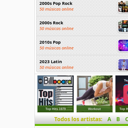
2000s Pop Rock
50 músicas online
2000s Rock
50 músicas online
2010s Pop
50 músicas online
2023 Latin
50 músicas online
2023 Pop
80 músicas online
2023 Rock
59 músicas online
Top Hits 1979
Workout
Top H
Todos los artistas:
A
B
80s Acoustic Hits
37 músicas online