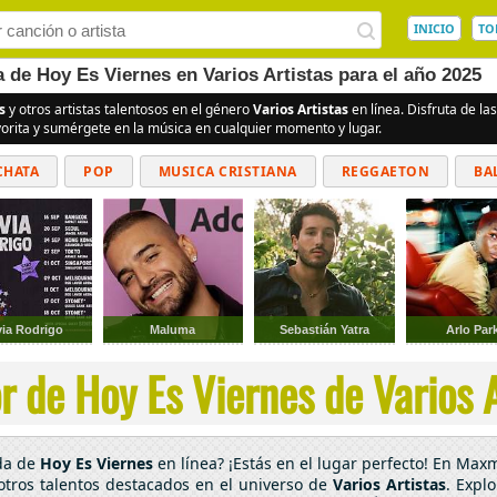
INICIO
TO
a de Hoy Es Viernes en Varios Artistas para el año 2025
s
y otros artistas talentosos en el género
Varios Artistas
en línea. Disfruta de l
vorita y sumérgete en la música en cualquier momento y lugar.
CHATA
POP
MUSICA CRISTIANA
REGGAETON
BA
CUMBIAS
via Rodrigo
Maluma
Sebastián Yatra
Arlo Par
 de Hoy Es Viernes de Varios A
ada de
Hoy Es Viernes
en línea? ¡Estás en el lugar perfecto! En Max
otros talentos destacados en el universo de
Varios Artistas
. Expl