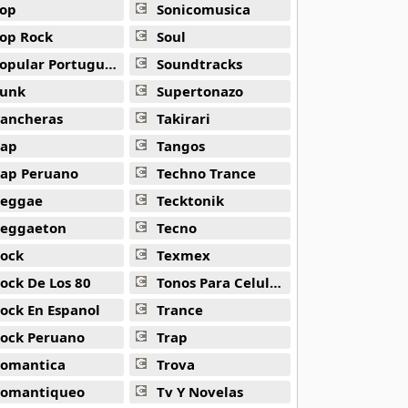
op
Sonicomusica
op Rock
Soul
opular Portuguesa
Soundtracks
unk
Supertonazo
ancheras
Takirari
ap
Tangos
ap Peruano
Techno Trance
eggae
Tecktonik
eggaeton
Tecno
ock
Texmex
ock De Los 80
Tonos Para Celulares
ock En Espanol
Trance
ock Peruano
Trap
omantica
Trova
omantiqueo
Tv Y Novelas