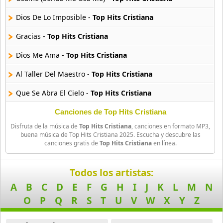
39 músicas online
Dios De Lo Imposible -
Top Hits Cristiana
90s Latin Music
Gracias -
Top Hits Cristiana
50 músicas online
Dios Me Ama -
Top Hits Cristiana
90s Party Hits
Al Taller Del Maestro -
Top Hits Cristiana
58 músicas online
Que Se Abra El Cielo -
Top Hits Cristiana
90s Pop Rock
50 músicas online
Al Que Es Digno -
Top Hits Cristiana
Canciones de Top Hits Cristiana
Disfruta de la música de
Top Hits Cristiana
, canciones en formato MP3,
Digno De Gloria -
Top Hits Cristiana
90s Rap
buena música de Top Hits Cristiana 2025. Escucha y descubre las
canciones gratis de
Top Hits Cristiana
en línea.
50 músicas online
El Es Mi Amigo Fiel -
Top Hits Cristiana
90s Rock
Jesus Has Mi Caracter -
Top Hits Cristiana
Todos los artistas:
50 músicas online
A
B
C
D
E
F
G
H
I
J
K
L
M
N
Canta Al Senor -
Top Hits Cristiana
O
P
Q
R
S
T
U
V
W
X
Y
Z
Acoustic Pop
Como En El Cielo (feat Marcos Brunet) -
Top Hits Cristiana
49 músicas online