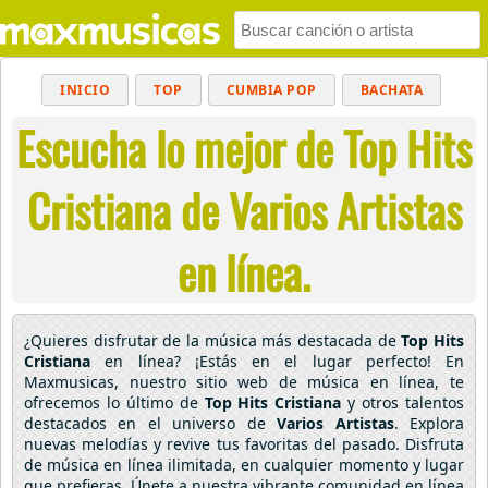
INICIO
TOP
CUMBIA POP
BACHATA
Escucha lo mejor de Top Hits
POP
MUSICA CRISTIANA
REGGAETON
BALADAS
ALTERNATIVO
ELECTRÓNICA
Cristiana de Varios Artistas
CUMBIAS
en línea.
¿Quieres disfrutar de la música más destacada de
Top Hits
Cristiana
en línea? ¡Estás en el lugar perfecto! En
Maxmusicas, nuestro sitio web de música en línea, te
ofrecemos lo último de
Top Hits Cristiana
y otros talentos
destacados en el universo de
Varios Artistas
. Explora
nuevas melodías y revive tus favoritas del pasado. Disfruta
de música en línea ilimitada, en cualquier momento y lugar
que prefieras. Únete a nuestra vibrante comunidad en línea