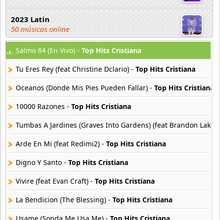
2023 Latin
50 músicas online
Salmo 84 (En Vivo) -
Top Hits Cristiana
2023 Pop
80 músicas online
Tu Eres Rey (feat Christine Dclario) -
Top Hits Cristiana
2023 Rock
Oceanos (Donde Mis Pies Pueden Fallar) -
Top Hits Cristiana
59 músicas online
10000 Razones -
Top Hits Cristiana
80s Acoustic Hits
Tumbas A Jardines (Graves Into Gardens) (feat Brandon Lake) 
37 músicas online
Arde En Mi (feat Redimi2) -
Top Hits Cristiana
80s Ballads
48 músicas online
Digno Y Santo -
Top Hits Cristiana
Vivire (feat Evan Craft) -
Top Hits Cristiana
80s Pop Rock
50 músicas online
La Bendicion (The Blessing) -
Top Hits Cristiana
Usame (Sonda Me Usa Me) -
Top Hits Cristiana
90s Acoustic Hits