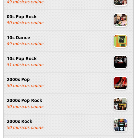
49 músicas online
00s Pop Rock
50 músicas online
10s Dance
49 músicas online
10s Pop Rock
51 músicas online
2000s Pop
50 músicas online
2000s Pop Rock
50 músicas online
2000s Rock
50 músicas online