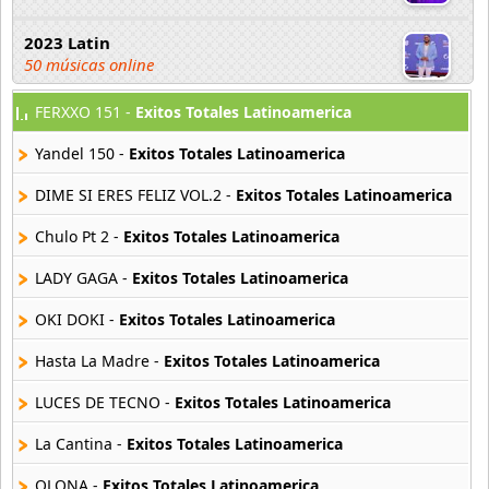
2023 Latin
50 músicas online
FERXXO 151 -
Exitos Totales Latinoamerica
2023 Pop
80 músicas online
Yandel 150 -
Exitos Totales Latinoamerica
2023 Rock
DIME SI ERES FELIZ VOL.2 -
Exitos Totales Latinoamerica
59 músicas online
Chulo Pt 2 -
Exitos Totales Latinoamerica
80s Acoustic Hits
LADY GAGA -
Exitos Totales Latinoamerica
37 músicas online
OKI DOKI -
Exitos Totales Latinoamerica
80s Ballads
48 músicas online
Hasta La Madre -
Exitos Totales Latinoamerica
LUCES DE TECNO -
Exitos Totales Latinoamerica
80s Pop Rock
50 músicas online
La Cantina -
Exitos Totales Latinoamerica
QLONA -
Exitos Totales Latinoamerica
90s Acoustic Hits