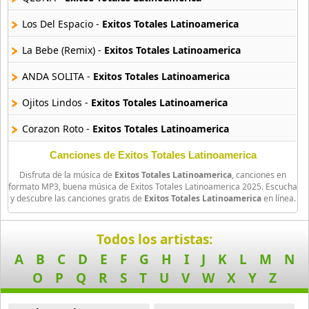
39 músicas online
Los Del Espacio -
Exitos Totales Latinoamerica
90s Latin Music
La Bebe (Remix) -
Exitos Totales Latinoamerica
50 músicas online
ANDA SOLITA -
Exitos Totales Latinoamerica
90s Party Hits
Ojitos Lindos -
Exitos Totales Latinoamerica
58 músicas online
Corazon Roto -
Exitos Totales Latinoamerica
90s Pop Rock
50 músicas online
Primera Cita -
Exitos Totales Latinoamerica
Canciones de Exitos Totales Latinoamerica
Disfruta de la música de
Exitos Totales Latinoamerica
, canciones en
Abcdario -
Exitos Totales Latinoamerica
90s Rap
formato MP3, buena música de Exitos Totales Latinoamerica 2025. Escucha
y descubre las canciones gratis de
Exitos Totales Latinoamerica
en línea.
50 músicas online
Un X100to -
Exitos Totales Latinoamerica
90s Rock
AMARGURA -
Exitos Totales Latinoamerica
Todos los artistas:
50 músicas online
A
B
C
D
E
F
G
H
I
J
K
L
M
N
El Amor De Mi Vida -
Exitos Totales Latinoamerica
O
P
Q
R
S
T
U
V
W
X
Y
Z
Acoustic Pop
DONDE SE APRENDE A QUERER -
Exitos Totales Latinoameric
49 músicas online