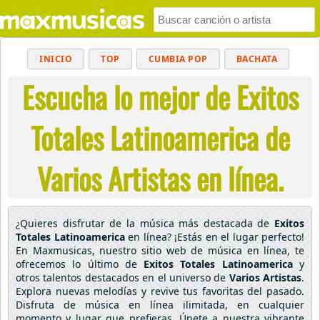
INICIO
TOP
CUMBIA POP
BACHATA
Escucha lo mejor de Exitos
POP
MUSICA CRISTIANA
REGGAETON
BALADAS
ALTERNATIVO
ELECTRÓNICA
Totales Latinoamerica de
CUMBIAS
Varios Artistas en línea.
¿Quieres disfrutar de la música más destacada de
Exitos
Totales Latinoamerica
en línea? ¡Estás en el lugar perfecto!
En Maxmusicas, nuestro sitio web de música en línea, te
ofrecemos lo último de
Exitos Totales Latinoamerica
y
otros talentos destacados en el universo de
Varios Artistas
.
Explora nuevas melodías y revive tus favoritas del pasado.
Disfruta de música en línea ilimitada, en cualquier
momento y lugar que prefieras. Únete a nuestra vibrante