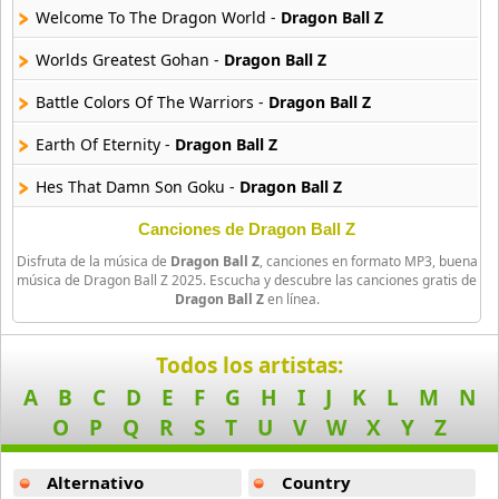
39 músicas online
Welcome To The Dragon World -
Dragon Ball Z
90s Latin Music
Worlds Greatest Gohan -
Dragon Ball Z
50 músicas online
Battle Colors Of The Warriors -
Dragon Ball Z
90s Party Hits
Earth Of Eternity -
Dragon Ball Z
58 músicas online
Hes That Damn Son Goku -
Dragon Ball Z
90s Pop Rock
50 músicas online
One Heart Light-Year -
Dragon Ball Z
Canciones de Dragon Ball Z
Disfruta de la música de
Dragon Ball Z
, canciones en formato MP3, buena
Trouble Surfing -
Dragon Ball Z
90s Rap
música de Dragon Ball Z 2025. Escucha y descubre las canciones gratis de
Dragon Ball Z
en línea.
50 músicas online
90s Rock
Todos los artistas:
50 músicas online
A
B
C
D
E
F
G
H
I
J
K
L
M
N
O
P
Q
R
S
T
U
V
W
X
Y
Z
Acoustic Pop
49 músicas online
Alternativo
Country