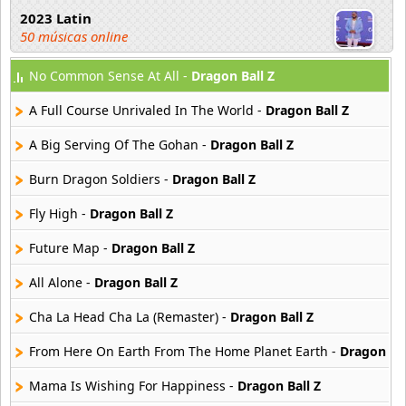
2023 Latin
50 músicas online
No Common Sense At All -
Dragon Ball Z
2023 Pop
80 músicas online
A Full Course Unrivaled In The World -
Dragon Ball Z
2023 Rock
A Big Serving Of The Gohan -
Dragon Ball Z
59 músicas online
Burn Dragon Soldiers -
Dragon Ball Z
80s Acoustic Hits
Fly High -
Dragon Ball Z
37 músicas online
Future Map -
Dragon Ball Z
80s Ballads
48 músicas online
All Alone -
Dragon Ball Z
Cha La Head Cha La (Remaster) -
Dragon Ball Z
80s Pop Rock
50 músicas online
From Here On Earth From The Home Planet Earth -
Dragon Bal
Mama Is Wishing For Happiness -
Dragon Ball Z
90s Acoustic Hits