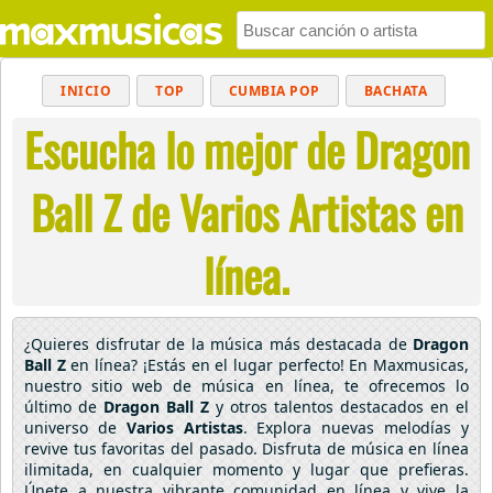
INICIO
TOP
CUMBIA POP
BACHATA
Escucha lo mejor de Dragon
POP
MUSICA CRISTIANA
REGGAETON
BALADAS
ALTERNATIVO
ELECTRÓNICA
Ball Z de Varios Artistas en
CUMBIAS
línea.
¿Quieres disfrutar de la música más destacada de
Dragon
Ball Z
en línea? ¡Estás en el lugar perfecto! En Maxmusicas,
nuestro sitio web de música en línea, te ofrecemos lo
último de
Dragon Ball Z
y otros talentos destacados en el
universo de
Varios Artistas
. Explora nuevas melodías y
revive tus favoritas del pasado. Disfruta de música en línea
ilimitada, en cualquier momento y lugar que prefieras.
Únete a nuestra vibrante comunidad en línea y vive la