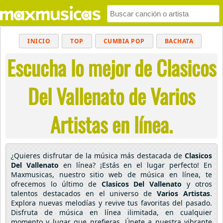
INICIO
TOP
CUMBIA POP
BACHATA
Escucha lo mejor de Clasicos
POP
MUSICA CRISTIANA
REGGAETON
BALADAS
ALTERNATIVO
ELECTRÓNICA
Del Vallenato de Varios
CUMBIAS
Artistas en línea.
¿Quieres disfrutar de la música más destacada de
Clasicos
Del Vallenato
en línea? ¡Estás en el lugar perfecto! En
Maxmusicas, nuestro sitio web de música en línea, te
ofrecemos lo último de
Clasicos Del Vallenato
y otros
talentos destacados en el universo de
Varios Artistas
.
Explora nuevas melodías y revive tus favoritas del pasado.
Disfruta de música en línea ilimitada, en cualquier
momento y lugar que prefieras. Únete a nuestra vibrante