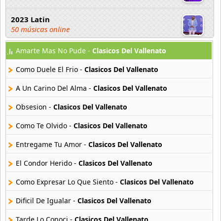
2023 Latin
50 músicas online
Amarte Mas No Pude -
Clasicos Del Vallenato
2023 Pop
80 músicas online
Como Duele El Frio -
Clasicos Del Vallenato
2023 Rock
A Un Carino Del Alma -
Clasicos Del Vallenato
59 músicas online
Obsesion -
Clasicos Del Vallenato
80s Acoustic Hits
Como Te Olvido -
Clasicos Del Vallenato
37 músicas online
Entregame Tu Amor -
Clasicos Del Vallenato
80s Ballads
48 músicas online
El Condor Herido -
Clasicos Del Vallenato
Como Expresar Lo Que Siento -
Clasicos Del Vallenato
80s Pop Rock
50 músicas online
Dificil De Igualar -
Clasicos Del Vallenato
Tarde Lo Conoci -
Clasicos Del Vallenato
90s Acoustic Hits