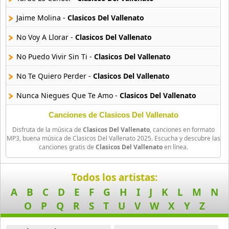
39 músicas online
Jaime Molina -
Clasicos Del Vallenato
90s Latin Music
No Voy A Llorar -
Clasicos Del Vallenato
50 músicas online
No Puedo Vivir Sin Ti -
Clasicos Del Vallenato
90s Party Hits
No Te Quiero Perder -
Clasicos Del Vallenato
58 músicas online
Nunca Niegues Que Te Amo -
Clasicos Del Vallenato
90s Pop Rock
50 músicas online
Si Tu Amor No Vuelve -
Clasicos Del Vallenato
Canciones de Clasicos Del Vallenato
Disfruta de la música de
Clasicos Del Vallenato
, canciones en formato
Los Caminos De La Vida -
Clasicos Del Vallenato
90s Rap
MP3, buena música de Clasicos Del Vallenato 2025. Escucha y descubre las
canciones gratis de
Clasicos Del Vallenato
en línea.
50 músicas online
Matilde Lina -
Clasicos Del Vallenato
90s Rock
Me Ilusione -
Clasicos Del Vallenato
Todos los artistas:
50 músicas online
A
B
C
D
E
F
G
H
I
J
K
L
M
N
La Falla Fue Tuya -
Clasicos Del Vallenato
O
P
Q
R
S
T
U
V
W
X
Y
Z
Acoustic Pop
La Casa En El Aire -
Clasicos Del Vallenato
49 músicas online