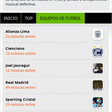
musical definitiva.
INICIO
TOP
EQUIPOS DE FUTBOL
Alianza Lima
23 músicas online
Cienciano
12 músicas online
Joel Jauregui
12 músicas online
Real Madrid
49 músicas online
Sporting Cristal
23 músicas online