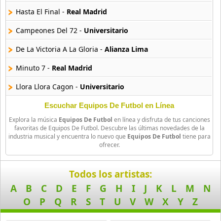
Hasta El Final -
Real Madrid
Campeones Del 72 -
Universitario
De La Victoria A La Gloria -
Alianza Lima
Minuto 7 -
Real Madrid
Llora Llora Cagon -
Universitario
Yo Soy De Alianza -
Alianza Lima
Escuchar Equipos De Futbol en Línea
Explora la música
Equipos De Futbol
en línea y disfruta de tus canciones
Campeones -
Real Madrid
favoritas de Equipos De Futbol. Descubre las últimas novedades de la
industria musical y encuentra lo nuevo que
Equipos De Futbol
tiene para
De Lado A Lado V2 -
Real Madrid
ofrecer.
Puta Barsa Oe -
Real Madrid
Todos los artistas:
Soy Merengue Desde Que Era Chiquito -
Universitario
A
B
C
D
E
F
G
H
I
J
K
L
M
N
Barra Comando Sur Ii -
Alianza Lima
O
P
Q
R
S
T
U
V
W
X
Y
Z
Los Tres Ases -
Alianza Lima