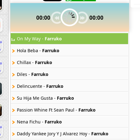
00:00
00:00
On My Way -
Farruko
Hola Beba -
Farruko
Chillax -
Farruko
Diles -
Farruko
Delincuente -
Farruko
Su Hija Me Gusta -
Farruko
Passion Whine Ft Sean Paul -
Farruko
Nena Fichu -
Farruko
Daddy Yankee Jory Y J Alvarez Hoy -
Farruko