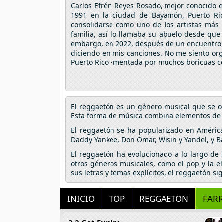
Carlos Efrén Reyes Rosado, mejor conocido e
1991 en la ciudad de Bayamón, Puerto Ric
consolidarse como uno de los artistas más
familia, así lo llamaba su abuelo desde que
embargo, en 2022, después de un encuentro c
diciendo en mis canciones. No me siento orgu
Puerto Rico -mentada por muchos boricuas co
El reggaetón es un género musical que se o
Esta forma de música combina elementos de hi
El reggaetón se ha popularizado en Améric
Daddy Yankee, Don Omar, Wisin y Yandel, y B
El reggaetón ha evolucionado a lo largo de
otros géneros musicales, como el pop y la e
sus letras y temas explícitos, el reggaetón s
INICIO
TOP
REGGAETON
FAR
3 2 Get Funky