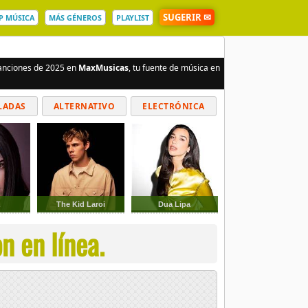
SUGERIR ✉
P MÚSICA
MÁS GÉNEROS
PLAYLIST
canciones de 2025 en
MaxMusicas
, tu fuente de música en
LADAS
ALTERNATIVO
ELECTRÓNICA
a
The Kid Laroi
Dua Lipa
n en línea.