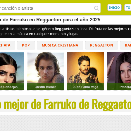
INICIO
TO
a de Farruko en Reggaeton para el año 2025
s artistas talentosos en el género
Reggaeton
en línea. Disfruta de las mejores 
rgete en la música en cualquier momento y lugar.
CHATA
POP
MUSICA CRISTIANA
REGGAETON
BA
CUMBIAS
la Cendejas
Justin Bieber
Juan Pablo Vega
Ptazet
 mejor de Farruko de Reggaeto