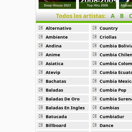
9 músicas online
Deep House 2023
Top Hits 2008
Alaban
Todos los artistas:
A
B
Anonimus
20 músicas online
Alternativo
Country
Anton La Voz De Oro
Ambiente
Criollas
10 músicas online
Andina
Cumbia Bolivi
Anime
Cumbia Chile
Anuel Aa
257 músicas online
Asiatica
Cumbia Colombi
Atevip
Cumbia Ecuatori
Arcangel
Bachatas
Cumbia Mexic
416 músicas online
Baladas
Cumbia Pop
Arcangel Y De La Ghetto
Baladas De Oro
Cumbia Suren
101 músicas online
Baladas En Ingles
Cumbias
Batucada
CumbiaSur
Arthur
4 músicas online
Billboard
Dance