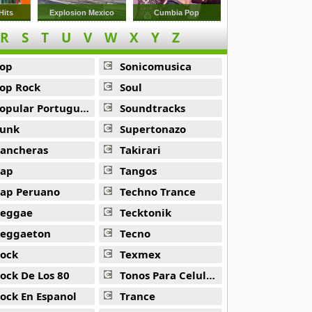
Hits
Explosion Mexico
Cumbia Pop
R
S
T
U
V
W
X
Y
Z
op
Sonicomusica
op Rock
Soul
opular Portuguesa
Soundtracks
unk
Supertonazo
ancheras
Takirari
ap
Tangos
ap Peruano
Techno Trance
eggae
Tecktonik
eggaeton
Tecno
ock
Texmex
ock De Los 80
Tonos Para Celulares
ock En Espanol
Trance