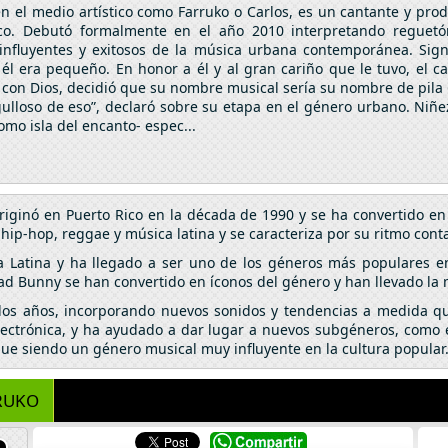
n el medio artístico como Farruko o Carlos, es un cantante y pro
o. Debutó formalmente en el año 2010 interpretando reguetón
 influyentes y exitosos de la música urbana contemporánea. Sig
 él era pequeño. En honor a él y al gran cariño que le tuvo, el c
on Dios, decidió que su nombre musical sería su nombre de pila C
lloso de eso”, declaró sobre su etapa en el género urbano. Niñez,
mo isla del encanto- espec...
riginó en Puerto Rico en la década de 1990 y se ha convertido 
p-hop, reggae y música latina y se caracteriza por su ritmo conta
a Latina y ha llegado a ser uno de los géneros más populares e
ad Bunny se han convertido en íconos del género y han llevado la
 los años, incorporando nuevos sonidos y tendencias a medida qu
lectrónica, y ha ayudado a dar lugar a nuevos subgéneros, como el
igue siendo un género musical muy influyente en la cultura popular
RUKO