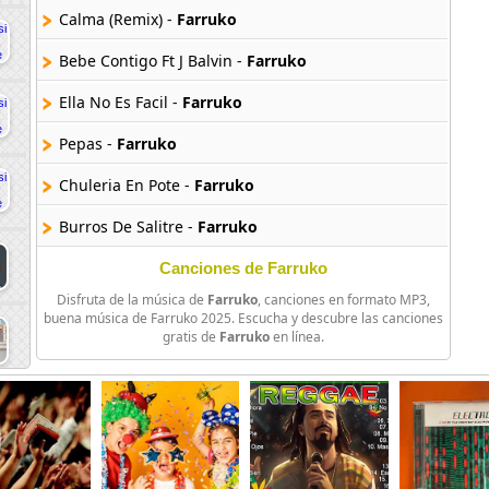
Calma (Remix) -
Farruko
Bebe Contigo Ft J Balvin -
Farruko
Ella No Es Facil -
Farruko
Pepas -
Farruko
Chuleria En Pote -
Farruko
Burros De Salitre -
Farruko
Profugo Ft D Ozi Y Kelmitt -
Farruko
Canciones de Farruko
Disfruta de la música de
Farruko
, canciones en formato MP3,
Krippy Kush -
Farruko
buena música de Farruko 2025. Escucha y descubre las canciones
gratis de
Farruko
en línea.
No Soy Ft Nicky Jam -
Farruko
La Toxica (Remix) -
Farruko
Pa Olvidarte (Remix) -
Farruko
Interesada Ft Luigi 21 Plus -
Farruko