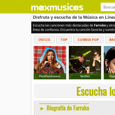
Disfruta y escucha de la Música en Líne
Escucha las canciones más destacadas de
Farruko
y otro
línea de confianza. Encuentra tu canción favorita y sumé
INICIO
TOP
CUMBIA POP
BA
PinkPantheress
Skrillex
Pau
Escucha lo
► Biografía de Farruko