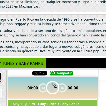
 música en línea ilimitada, en cualquier momento y lugar que pre
l año 2025 en Maxmusicas.
riginó en Puerto Rico en la década de 1990 y se ha convertido 
p-hop, reggae y música latina y se caracteriza por su ritmo conta
a Latina y ha llegado a ser uno de los géneros más populares e
ad Bunny se han convertido en íconos del género y han llevado la
 los años, incorporando nuevos sonidos y tendencias a medida qu
lectrónica, y ha ayudado a dar lugar a nuevos subgéneros, como el
igue siendo un género musical muy influyente en la cultura popular
 TUNES Y BABY RANKS
00:00
00:00
Mayor Que Yo -
Luny Tunes Y Baby Ranks