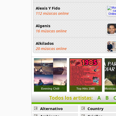
Alexis Y Fido
112 músicas online
Algenis
16 músicas online
Alkilados
20 músicas online
Andy Boy
42 músicas online
Angel Olmos
9 músicas online
Evening Chill
Top Hits 1985
Anonimus
Todos los artistas:
A
B
20 músicas online
Alternativo
Country
Anton La Voz De Oro