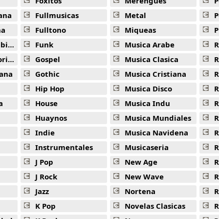
Foxitos
Merengues
P
ana
Fullmusicas
Metal
P
na
Fulltono
Miqueas
P
ana
Funk
Musica Arabe
R
ana
Gospel
Musica Clasica
R
ana
Gothic
Musica Cristiana
R
Hip Hop
Musica Disco
R
a
House
Musica Indu
R
Huaynos
Musica Mundiales
R
Indie
Musica Navidena
R
Instrumentales
Musicaseria
R
J Pop
New Age
R
J Rock
New Wave
R
Jazz
Nortena
R
K Pop
Novelas Clasicas