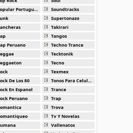
op Rock
Soul
opular Portuguesa
Soundtracks
unk
Supertonazo
ancheras
Takirari
ap
Tangos
ap Peruano
Techno Trance
eggae
Tecktonik
eggaeton
Tecno
ock
Texmex
ock De Los 80
Tonos Para Celulares
ock En Espanol
Trance
ock Peruano
Trap
omantica
Trova
omantiqueo
Tv Y Novelas
Rumana
Vallenatos