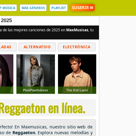
SUGERIR ✉
P MÚSICA
MÁS GÉNEROS
PLAYLIST
 2025
ta de las mejores canciones de 2025 en
MaxMusicas
, tu
LADAS
ALTERNATIVO
ELECTRÓNICA
a
PinkPantheress
The Kid Laroi
Reggaeton en línea.
erfecto! En Maxmusicas, nuestro sitio web de
rso de
Reggaeton
. Explora nuevas melodías y