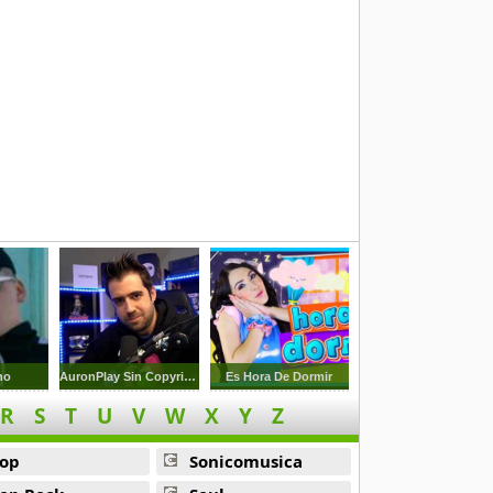
no
AuronPlay Sin Copyright
Es Hora De Dormir
R
S
T
U
V
W
X
Y
Z
op
Sonicomusica