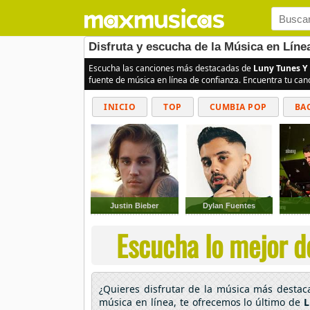
Disfruta y escucha de la Música en Lín
Escucha las canciones más destacadas de
Luny Tunes Y
fuente de música en línea de confianza. Encuentra tu can
INICIO
TOP
CUMBIA POP
BA
Justin Bieber
Dylan Fuentes
Escucha lo mejor d
¿Quieres disfrutar de la música más desta
música en línea, te ofrecemos lo último de
L