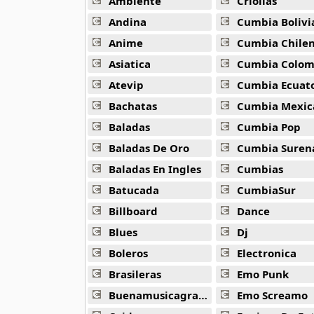
Ambiente
Criollas
10 músicas online
Andina
Cumbia Bolivi
Anuel Aa
Anime
Cumbia Chile
257 músicas online
Asiatica
Cumbia Colombi
Atevip
Cumbia Ecuatori
Arcangel
416 músicas online
Bachatas
Cumbia Mexic
Baladas
Cumbia Pop
Arcangel Y De La Ghetto
Baladas De Oro
Cumbia Suren
101 músicas online
Baladas En Ingles
Cumbias
Arthur
Batucada
CumbiaSur
4 músicas online
Billboard
Dance
Asesino
Blues
Dj
21 músicas online
Boleros
Electronica
Brasileras
Emo Punk
Aspirante
93 músicas online
Buenamusicagratis
Emo Screamo