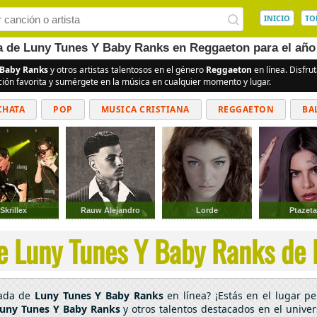
INICIO
TO
ea de Luny Tunes Y Baby Ranks en Reggaeton para el año
 Baby Ranks
y otros artistas talentosos en el género
Reggaeton
en línea. Disfru
ción favorita y sumérgete en la música en cualquier momento y lugar.
CHATA
POP
MUSICA CRISTIANA
REGGAETON
BA
CUMBIAS
Skrillex
Rauw Alejandro
Lorde
Ptazet
e Luny Tunes Y Baby Ranks de 
cada de
Luny Tunes Y Baby Ranks
en línea? ¡Estás en el lugar p
uny Tunes Y Baby Ranks
y otros talentos destacados en el unive