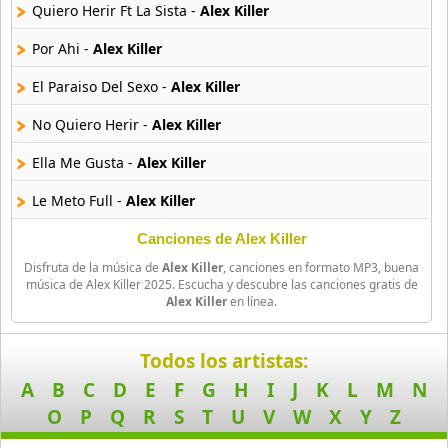
10 músicas online
Quiero Herir Ft La Sista -
Alex Killer
Por Ahi -
Alex Killer
Anuel Aa
257 músicas online
El Paraiso Del Sexo -
Alex Killer
No Quiero Herir -
Alex Killer
Arcangel
416 músicas online
Ella Me Gusta -
Alex Killer
Arcangel Y De La Ghetto
Le Meto Full -
Alex Killer
101 músicas online
Canciones de Alex Killer
Arthur
Disfruta de la música de
Alex Killer
, canciones en formato MP3, buena
4 músicas online
música de Alex Killer 2025. Escucha y descubre las canciones gratis de
Alex Killer
en línea.
Asesino
21 músicas online
Todos los artistas:
A
B
C
D
E
F
G
H
I
J
K
L
M
N
Aspirante
O
P
Q
R
S
T
U
V
W
X
Y
Z
93 músicas online