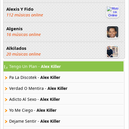
Alexis Y Fido
112 músicas online
Algenis
16 músicas online
Alkilados
20 músicas online
Tengo Un Plan -
Alex Killer
Andy Boy
42 músicas online
Pa La Discotek -
Alex Killer
Angel Olmos
Verdad O Mentira -
Alex Killer
9 músicas online
Adicto Al Sexo -
Alex Killer
Anonimus
Yo Me Ciego -
Alex Killer
20 músicas online
Dejame Sentir -
Alex Killer
Anton La Voz De Oro