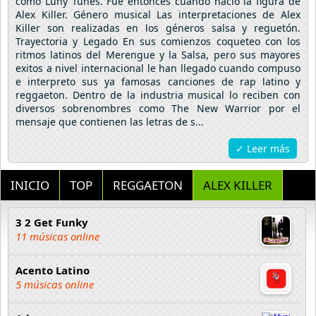
como Luny Tunes. Fue entonces cuando nacio la figura de
Alex Killer. Género musical Las interpretaciones de Alex
Killer son realizadas en los géneros salsa y reguetón.
Trayectoria y Legado En sus comienzos coqueteo con los
ritmos latinos del Merengue y la Salsa, pero sus mayores
exitos a nivel internacional le han llegado cuando compuso
e interpreto sus ya famosas canciones de rap latino y
reggaeton. Dentro de la industria musical lo reciben con
diversos sobrenombres como The New Warrior por el
mensaje que contienen las letras de s...
✓ Leer más
INICIO
TOP
REGGAETON
ALEX KILLER
3 2 Get Funky
11 músicas online
Acento Latino
5 músicas online