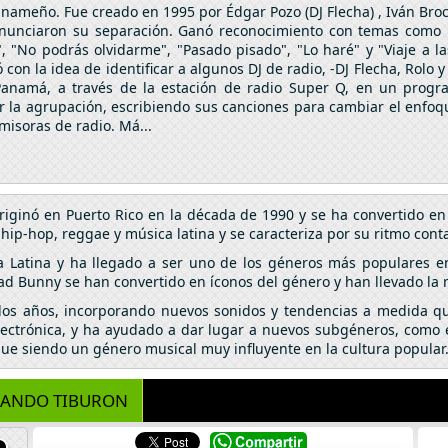
meño. Fue creado en 1995 por Édgar Pozo (DJ Flecha) , Iván Broce
nunciaron su separación. Ganó reconocimiento con temas como "Te 
, "No podrás olvidarme", "Pasado pisado", "Lo haré" y "Viaje a la
on la idea de identificar a algunos DJ de radio, -DJ Flecha, Rolo 
Panamá, a través de la estación de radio Super Q, en un prog
ar la agrupación, escribiendo sus canciones para cambiar el enfo
misoras de radio. Má...
riginó en Puerto Rico en la década de 1990 y se ha convertido 
p-hop, reggae y música latina y se caracteriza por su ritmo conta
a Latina y ha llegado a ser uno de los géneros más populares e
ad Bunny se han convertido en íconos del género y han llevado la
 los años, incorporando nuevos sonidos y tendencias a medida qu
lectrónica, y ha ayudado a dar lugar a nuevos subgéneros, como el
igue siendo un género musical muy influyente en la cultura popular
ANDO TIBURON