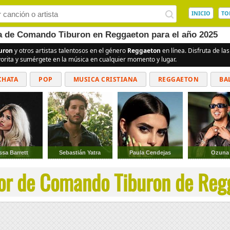
INICIO
TO
ea de Comando Tiburon en Reggaeton para el año 2025
uron
y otros artistas talentosos en el género
Reggaeton
en línea. Disfruta de l
vorita y sumérgete en la música en cualquier momento y lugar.
CHATA
POP
MUSICA CRISTIANA
REGGAETON
BA
CUMBIAS
ssa Barrett
Sebastián Yatra
Paula Cendejas
Ozuna
or de Comando Tiburon de Regg