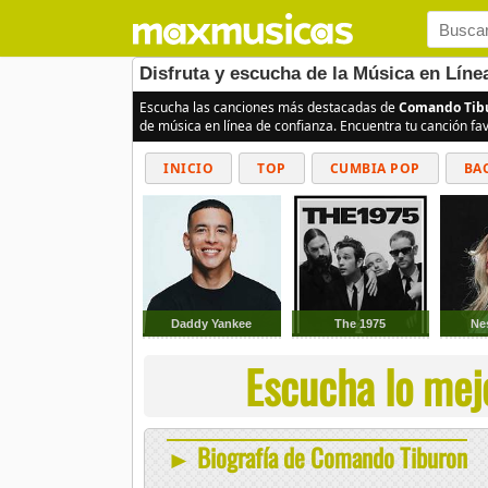
Disfruta y escucha de la Música en Lín
Escucha las canciones más destacadas de
Comando Tib
de música en línea de confianza. Encuentra tu canción fa
INICIO
TOP
CUMBIA POP
BA
Daddy Yankee
The 1975
Ne
Escucha lo mej
► Biografía de Comando Tiburon