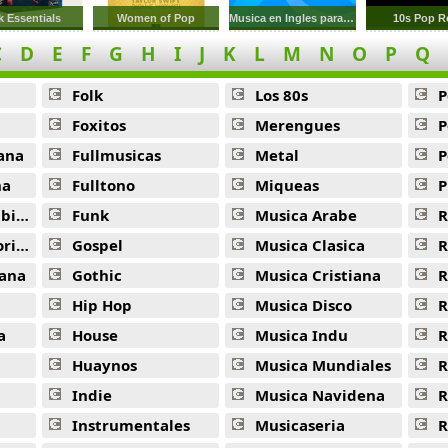
 Essentials
Women of Pop
Musica en Ingles para jugar Basquet
10s Pop R
C
D
E
F
G
H
I
J
K
L
M
N
O
P
Q
Folk
Los 80s
P
Foxitos
Merengues
P
ana
Fullmusicas
Metal
P
na
Fulltono
Miqueas
P
ana
Funk
Musica Arabe
R
ana
Gospel
Musica Clasica
R
ana
Gothic
Musica Cristiana
R
Hip Hop
Musica Disco
R
a
House
Musica Indu
R
Huaynos
Musica Mundiales
R
Indie
Musica Navidena
R
Instrumentales
Musicaseria
R