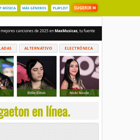
SUGERIR ✉
P MÚSICA
MÁS GÉNEROS
PLAYLIST
as mejores canciones de 2025 en
MaxMusicas
, tu fuente
LADAS
ALTERNATIVO
ELECTRÓNICA
Billie Eilish
Nicki Nicole
aeton en línea.