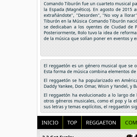
Comando Tiburón fue un cuarteto musical pana
la Espada (Magnético). En agosto de 2015 a
extrañándote", "Desorden", "No voy a llorar"
Tiburón en la Música Comando Tiburón nació c
se dedicaban a los oyentes de Ciudad de 
Posteriormente, Rolo tuvo la idea de reform
de la música que solían poner en eventos y e
El reggaetón es un género musical que se o
Esta forma de música combina elementos de hi
El reggaetón se ha popularizado en Améric
Daddy Yankee, Don Omar, Wisin y Yandel, y B
El reggaetón ha evolucionado a lo largo de
otros géneros musicales, como el pop y la e
sus letras y temas explícitos, el reggaetón s
INICIO
TOP
REGGAETON
COM
3 2 Get Funky