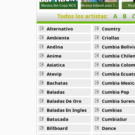
9 músicas online
Musica Sin Copy NCS
Musica Infantil para Jugar y Cantar
Rock
Todos los artistas:
A
B
Anonimus
20 músicas online
Alternativo
Country
Anton La Voz De Oro
Ambiente
Criollas
10 músicas online
Andina
Cumbia Bolivi
Anime
Cumbia Chile
Anuel Aa
257 músicas online
Asiatica
Cumbia Colombi
Atevip
Cumbia Ecuatori
Arcangel
Bachatas
Cumbia Mexic
416 músicas online
Baladas
Cumbia Pop
Arcangel Y De La Ghetto
Baladas De Oro
Cumbia Suren
101 músicas online
Baladas En Ingles
Cumbias
Batucada
CumbiaSur
Arthur
4 músicas online
Billboard
Dance