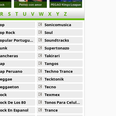
ock
Perreo con amor
PEGAO Kings League
R
S
T
U
V
W
X
Y
Z
op
Sonicomusica
op Rock
Soul
opular Portuguesa
Soundtracks
unk
Supertonazo
ancheras
Takirari
ap
Tangos
ap Peruano
Techno Trance
eggae
Tecktonik
eggaeton
Tecno
ock
Texmex
ock De Los 80
Tonos Para Celulares
ock En Espanol
Trance