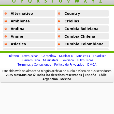
O
P
Q
R
S
T
U
V
W
X
Y
Z
Dj Dexuz
66 músicas online
Alternativo
Country
Dj Eberth
Ambiente
Criollas
64 músicas online
Andina
Cumbia Boliviana
Anime
Cumbia Chilena
Dj Eddy
11 músicas online
Asiatica
Cumbia Colombiana
Atevip
Cumbia Ecuatoriana
Dj Edward
Fulltono
Foxmusicas
Genteflow
MusicaEU
Musicas3
Enladisco
Bachatas
Cumbia Mexicana
3 músicas online
Buenamusica
Musicaleta
Foxdisco
Fullmusicas
Términos y Condiciones
Política de Privacidad
DMCA
Baladas
Cumbia Pop
Este sitio web no almacena ningún archivo de audio o vídeo en sus servidores.
Dj Erick
Baladas De Oro
Cumbia Surena
2025 MaxMusicas © Todos los derechos reservados | España - Chile -
20 músicas online
Argentina - México.
Baladas En Ingles
Cumbias
Dj Foruxs
Batucada
CumbiaSur
6 músicas online
Billboard
Dance
Blues
Dj
Dj Fox
14 músicas online
Boleros
Electronica