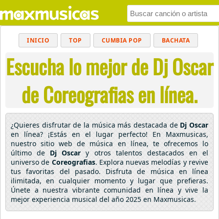
INICIO
TOP
CUMBIA POP
BACHATA
Escucha lo mejor de Dj Oscar
POP
MUSICA CRISTIANA
REGGAETON
BALADAS
ALTERNATIVO
ELECTRÓNICA
de Coreografias en línea.
CUMBIAS
¿Quieres disfrutar de la música más destacada de
Dj Oscar
en línea? ¡Estás en el lugar perfecto! En Maxmusicas,
nuestro sitio web de música en línea, te ofrecemos lo
último de
Dj Oscar
y otros talentos destacados en el
universo de
Coreografias
. Explora nuevas melodías y revive
tus favoritas del pasado. Disfruta de música en línea
ilimitada, en cualquier momento y lugar que prefieras.
Únete a nuestra vibrante comunidad en línea y vive la
mejor experiencia musical del año 2025 en Maxmusicas.