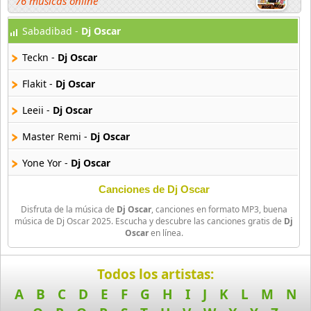
76 músicas online
Sabadibad -
Dj Oscar
Dj Damus
3 músicas online
Teckn -
Dj Oscar
Dj David
Flakit -
Dj Oscar
3 músicas online
Leeii -
Dj Oscar
Dj Dayron
Master Remi -
Dj Oscar
65 músicas online
Yone Yor -
Dj Oscar
Dj Deins Joan
151 músicas online
Canciones de Dj Oscar
Disfruta de la música de
Dj Oscar
, canciones en formato MP3, buena
música de Dj Oscar 2025. Escucha y descubre las canciones gratis de
Dj
Dj Dennis
Oscar
en línea.
62 músicas online
Dj Dennys Mix
Todos los artistas:
19 músicas online
A
B
C
D
E
F
G
H
I
J
K
L
M
N