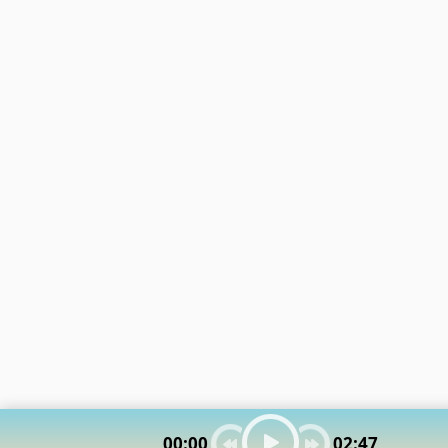
Brasileras
Emo Punk
Dj Frallen
Buenamusicagratis
Emo Screamo
6 músicas online
Caidos
Equipos De Futbol
Dj Francis
Caleta
Eurodance
3 músicas online
Chicha
Fabulas Y Moralejas
Dj FrAnk
Chistes
Fiestas Infantiles
73 músicas online
Coreografias
Flamenco
Folk
Los 80s
Dj Giomar
6 músicas online
Foxitos
Merengues
Fullmusicas
Metal
Dj Gregory
Fulltono
Miqueas
13 músicas online
Funk
Musica Arabe
Dj Harry
Gospel
Musica Clasica
9 músicas online
Gothic
Musica Cristiana
00:00
02:47
Dj JeanPool
Hip Hop
Musica Disco