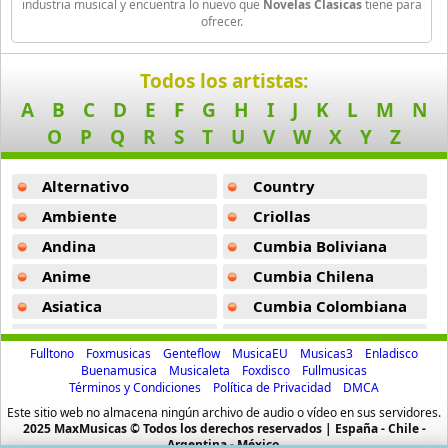
industria musical y encuentra lo nuevo que
Novelas Clasicas
tiene para
Ichiban Daisuki Na Mono -
Nana
ofrecer.
Kotayaka Na Asa -
Nana
Todos los artistas:
Black Stones -
Nana
A
B
C
D
E
F
G
H
I
J
K
L
M
N
Dirty Pretty -
Nana
O
P
Q
R
S
T
U
V
W
X
Y
Z
Omoide -
Nana
Alternativo
Country
Oyasumi Nana -
Nana
Ambiente
Criollas
Setsunakute -
Andina
Nana
Cumbia Boliviana
Anime
Cumbia Chilena
Shadow Of Love -
Nana
Asiatica
Cumbia Colombiana
Kuroi Namida -
Nana
Atevip
Cumbia Ecuatoriana
Fulltono
Foxmusicas
Genteflow
MusicaEU
Musicas3
Enladisco
Winter Sleep -
Nana
Bachatas
Cumbia Mexicana
Buenamusica
Musicaleta
Foxdisco
Fullmusicas
Términos y Condiciones
Política de Privacidad
DMCA
Baladas
Cumbia Pop
A Little Pain -
Nana
Este sitio web no almacena ningún archivo de audio o vídeo en sus servidores.
Baladas De Oro
Cumbia Surena
2025 MaxMusicas © Todos los derechos reservados | España - Chile -
Aitai Yo -
Nana
Argentina - México.