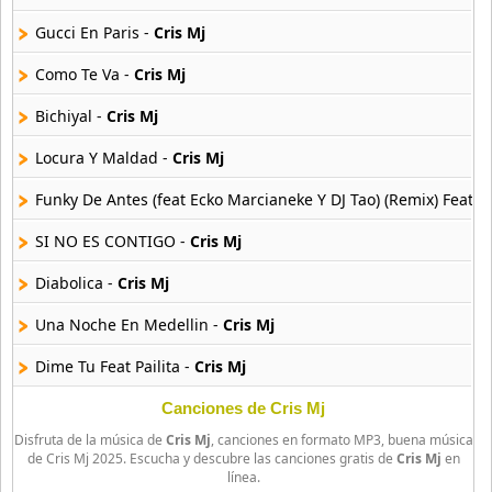
Anton La Voz De Oro
10 músicas online
Gucci En Paris -
Cris Mj
Como Te Va -
Cris Mj
Anuel Aa
257 músicas online
Bichiyal -
Cris Mj
Locura Y Maldad -
Cris Mj
Arcangel
416 músicas online
Funky De Antes (feat Ecko Marcianeke Y DJ Tao) (Remix) Feat 
Arcangel Y De La Ghetto
SI NO ES CONTIGO -
Cris Mj
101 músicas online
Diabolica -
Cris Mj
Arthur
Una Noche En Medellin -
Cris Mj
4 músicas online
Dime Tu Feat Pailita -
Cris Mj
Asesino
21 músicas online
CRIS MJ DJ TAO Turreo Sessions 20 Feat DJ Tao -
Cris Mj
Canciones de Cris Mj
Disfruta de la música de
Cris Mj
, canciones en formato MP3, buena música
Como Tu Ninguna (Remix) -
Cris Mj
Aspirante
de Cris Mj 2025. Escucha y descubre las canciones gratis de
Cris Mj
en
línea.
93 músicas online
PERCOSEX Feat Yung Beef -
Cris Mj