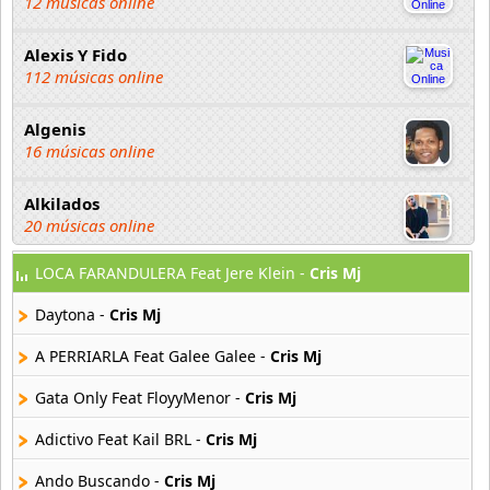
12 músicas online
Alexis Y Fido
112 músicas online
Algenis
16 músicas online
Alkilados
20 músicas online
LOCA FARANDULERA Feat Jere Klein -
Cris Mj
Andy Boy
42 músicas online
Daytona -
Cris Mj
Angel Olmos
A PERRIARLA Feat Galee Galee -
Cris Mj
9 músicas online
Gata Only Feat FloyyMenor -
Cris Mj
Anonimus
Adictivo Feat Kail BRL -
Cris Mj
20 músicas online
Ando Buscando -
Cris Mj