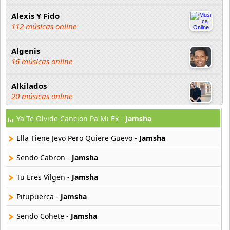
Alexis Y Fido
112 músicas online
Algenis
16 músicas online
Alkilados
20 músicas online
Ya Te Olvide Cancion Pa Mi Ex -
Jamsha
Andy Boy
42 músicas online
Ella Tiene Jevo Pero Quiere Guevo -
Jamsha
Angel Olmos
Sendo Cabron -
Jamsha
9 músicas online
Tu Eres Vilgen -
Jamsha
Anonimus
Pitupuerca -
Jamsha
20 músicas online
Sendo Cohete -
Jamsha
Anton La Voz De Oro