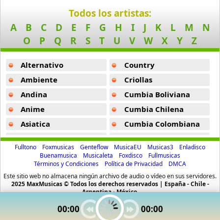
Ataque Rasta
Todos los artistas:
16 músicas online
A
B
C
D
E
F
G
H
I
J
K
L
M
N
O
P
Q
R
S
T
U
V
W
X
Y
Z
Audio El Sonido Musikal
3 músicas online
Alternativo
Country
Babilonia
Ambiente
Criollas
17 músicas online
Andina
Cumbia Boliviana
Anime
Cumbia Chilena
Baby Karen
17 músicas online
Asiatica
Cumbia Colombiana
Atevip
Cumbia Ecuatoriana
Baby Ranks
Fulltono
Foxmusicas
Genteflow
MusicaEU
Musicas3
Enladisco
16 músicas online
Bachatas
Cumbia Mexicana
Buenamusica
Musicaleta
Foxdisco
Fullmusicas
Términos y Condiciones
Política de Privacidad
DMCA
Baladas
Cumbia Pop
Baby Rasta
Este sitio web no almacena ningún archivo de audio o vídeo en sus servidores.
Baladas De Oro
Cumbia Surena
2025 MaxMusicas © Todos los derechos reservados | España - Chile -
21 músicas online
Argentina - México.
Baladas En Ingles
Cumbias
00:00
00:00
Baby Rasta Y Gringo
Batucada
CumbiaSur
112 músicas online