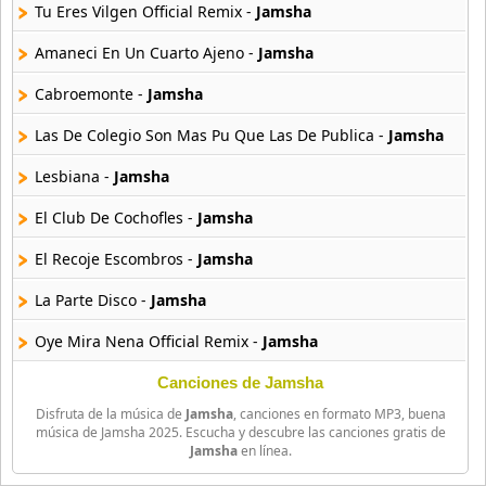
10 músicas online
Tu Eres Vilgen Official Remix -
Jamsha
Amaneci En Un Cuarto Ajeno -
Jamsha
Anuel Aa
257 músicas online
Cabroemonte -
Jamsha
Las De Colegio Son Mas Pu Que Las De Publica -
Jamsha
Arcangel
416 músicas online
Lesbiana -
Jamsha
Arcangel Y De La Ghetto
El Club De Cochofles -
Jamsha
101 músicas online
El Recoje Escombros -
Jamsha
Arthur
La Parte Disco -
Jamsha
4 músicas online
Oye Mira Nena Official Remix -
Jamsha
Asesino
21 músicas online
Interlude Lesbianas -
Jamsha
Canciones de Jamsha
Disfruta de la música de
Jamsha
, canciones en formato MP3, buena
Aspirante
música de Jamsha 2025. Escucha y descubre las canciones gratis de
Jamsha
en línea.
93 músicas online