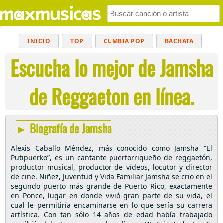
INICIO
TOP
CUMBIA POP
BACHATA
Escucha lo mejor de Jamsha
POP
MUSICA CRISTIANA
REGGAETON
BALADAS
ALTERNATIVO
ELECTRÓNICA
de Reggaeton en línea.
CUMBIAS
► Biografía de Jamsha
Alexis Caballo Méndez, más conocido como Jamsha “El
Putipuerko”, es un cantante puertorriqueño de reggaetón,
productor musical, productor de vídeos, locutor y director
de cine. Niñez, Juventud y Vida Familiar Jamsha se crio en el
segundo puerto más grande de Puerto Rico, exactamente
en Ponce, lugar en donde vivió gran parte de su vida, el
cual le permitiría encaminarse en lo que sería su carrera
artística. Con tan sólo 14 años de edad había trabajado