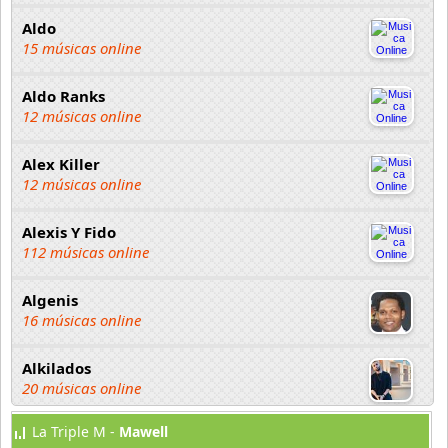
Aldo
15 músicas online
Aldo Ranks
12 músicas online
Alex Killer
12 músicas online
Alexis Y Fido
112 músicas online
Algenis
16 músicas online
Alkilados
20 músicas online
La Triple M -
Mawell
Andy Boy