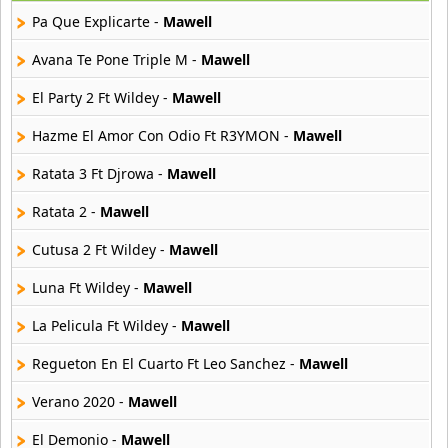
42 músicas online
Pa Que Explicarte -
Mawell
Angel Olmos
Avana Te Pone Triple M -
Mawell
9 músicas online
El Party 2 Ft Wildey -
Mawell
Anonimus
Hazme El Amor Con Odio Ft R3YMON -
Mawell
20 músicas online
Ratata 3 Ft Djrowa -
Mawell
Anton La Voz De Oro
10 músicas online
Ratata 2 -
Mawell
Cutusa 2 Ft Wildey -
Mawell
Anuel Aa
257 músicas online
Luna Ft Wildey -
Mawell
La Pelicula Ft Wildey -
Mawell
Arcangel
416 músicas online
Regueton En El Cuarto Ft Leo Sanchez -
Mawell
Arcangel Y De La Ghetto
Verano 2020 -
Mawell
101 músicas online
El Demonio -
Mawell