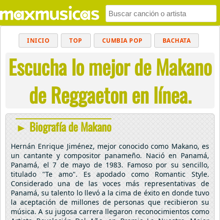
INICIO
TOP
CUMBIA POP
BACHATA
Escucha lo mejor de Makano
POP
MUSICA CRISTIANA
REGGAETON
BALADAS
ALTERNATIVO
ELECTRÓNICA
de Reggaeton en línea.
CUMBIAS
► Biografía de Makano
Hernán Enrique Jiménez, mejor conocido como Makano, es
un cantante y compositor panameño. Nació en Panamá,
Panamá, el 7 de mayo de 1983. Famoso por su sencillo,
titulado "Te amo". Es apodado como Romantic Style.
Considerado una de las voces más representativas de
Panamá, su talento lo llevó a la cima de éxito en donde tuvo
la aceptación de millones de personas que recibieron su
música. A su jugosa carrera llegaron reconocimientos como