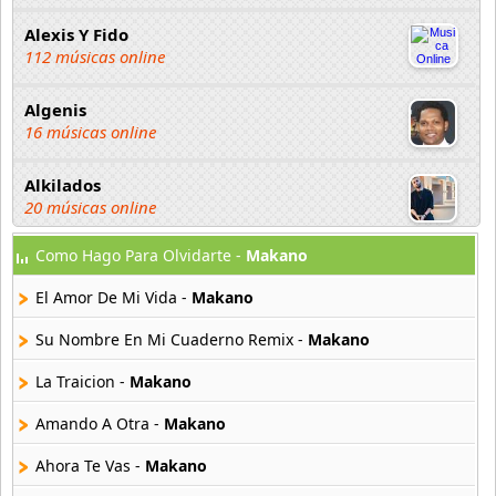
Alexis Y Fido
112 músicas online
Algenis
16 músicas online
Alkilados
20 músicas online
Como Hago Para Olvidarte -
Makano
Andy Boy
42 músicas online
El Amor De Mi Vida -
Makano
Angel Olmos
Su Nombre En Mi Cuaderno Remix -
Makano
9 músicas online
La Traicion -
Makano
Anonimus
Amando A Otra -
Makano
20 músicas online
Ahora Te Vas -
Makano
Anton La Voz De Oro