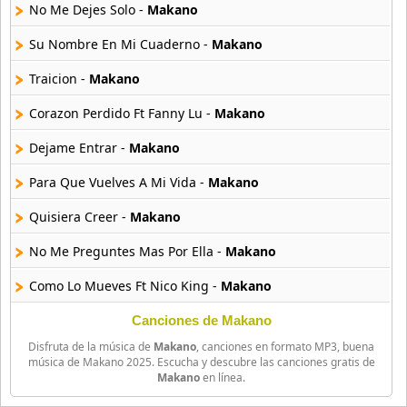
10 músicas online
No Me Dejes Solo -
Makano
Su Nombre En Mi Cuaderno -
Makano
Anuel Aa
257 músicas online
Traicion -
Makano
Corazon Perdido Ft Fanny Lu -
Makano
Arcangel
416 músicas online
Dejame Entrar -
Makano
Arcangel Y De La Ghetto
Para Que Vuelves A Mi Vida -
Makano
101 músicas online
Quisiera Creer -
Makano
Arthur
No Me Preguntes Mas Por Ella -
Makano
4 músicas online
Como Lo Mueves Ft Nico King -
Makano
Asesino
21 músicas online
Como Quisiera -
Makano
Canciones de Makano
Disfruta de la música de
Makano
, canciones en formato MP3, buena
Yo Te Extrane Ft Monty -
Makano
Aspirante
música de Makano 2025. Escucha y descubre las canciones gratis de
Makano
en línea.
93 músicas online
Atrevete -
Makano