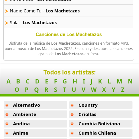
416 músicas online
Nadie Como Tu -
Los Machetazos
Arcangel Y De La Ghetto
Sola -
Los Machetazos
101 músicas online
Canciones de Los Machetazos
Arthur
Disfruta de la música de
Los Machetazos
, canciones en formato MP3,
4 músicas online
buena música de Los Machetazos 2025. Escucha y descubre las canciones
gratis de
Los Machetazos
en línea.
Asesino
21 músicas online
Todos los artistas:
A
B
C
D
E
F
G
H
I
J
K
L
M
N
Aspirante
O
P
Q
R
S
T
U
V
W
X
Y
Z
93 músicas online
Alternativo
Country
Ataque Rasta
16 músicas online
Ambiente
Criollas
Andina
Cumbia Boliviana
Audio El Sonido Musikal
3 músicas online
Anime
Cumbia Chilena