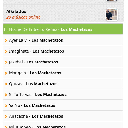
Alkilados
20 músicas online
Noche De Entierro Remix -
Los Machetazos
Andy Boy
42 músicas online
Ayer La Vi -
Los Machetazos
Angel Olmos
Imaginate -
Los Machetazos
9 músicas online
Jezebel -
Los Machetazos
Anonimus
Mangala -
Los Machetazos
20 músicas online
Quizas -
Los Machetazos
Anton La Voz De Oro
10 músicas online
Si Tu Te Vas -
Los Machetazos
Ya No -
Los Machetazos
Anuel Aa
257 músicas online
Anacaona -
Los Machetazos
Mi Tumbao -
Los Machetazos
Arcangel