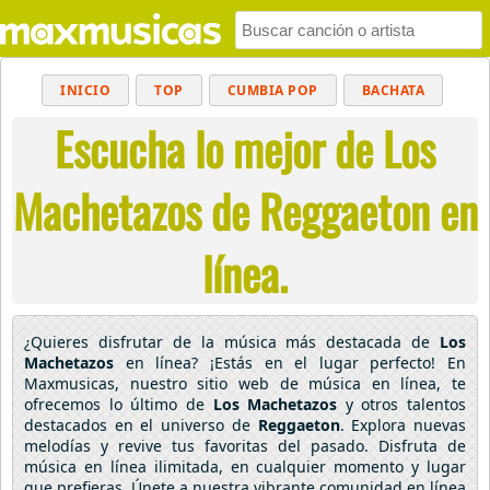
INICIO
TOP
CUMBIA POP
BACHATA
Escucha lo mejor de Los
POP
MUSICA CRISTIANA
REGGAETON
BALADAS
ALTERNATIVO
ELECTRÓNICA
Machetazos de Reggaeton en
CUMBIAS
línea.
¿Quieres disfrutar de la música más destacada de
Los
Machetazos
en línea? ¡Estás en el lugar perfecto! En
Maxmusicas, nuestro sitio web de música en línea, te
ofrecemos lo último de
Los Machetazos
y otros talentos
destacados en el universo de
Reggaeton
. Explora nuevas
melodías y revive tus favoritas del pasado. Disfruta de
música en línea ilimitada, en cualquier momento y lugar
que prefieras. Únete a nuestra vibrante comunidad en línea