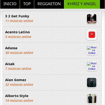
INICIO
TOP
REGGAETON
KHRIZ Y ANGEL
3 2 Get Funky
11 músicas online
Acento Latino
5 músicas online
Adassa
30 músicas online
Aisak
7 músicas online
Alan Gomez
32 músicas online
Alberto Style
14 músicas online