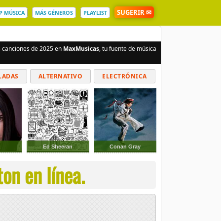
SUGERIR ✉
P MÚSICA
MÁS GÉNEROS
PLAYLIST
es canciones de 2025 en
MaxMusicas
, tu fuente de música
LADAS
ALTERNATIVO
ELECTRÓNICA
a
Ed Sheeran
Conan Gray
on en línea.