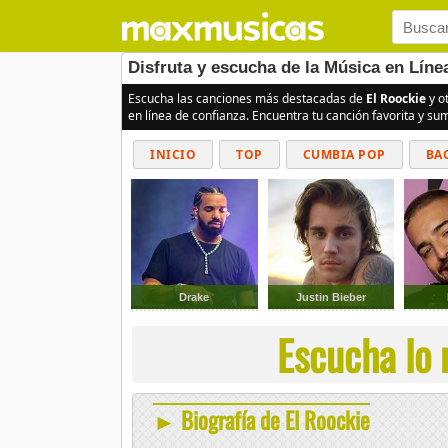
Disfruta y escucha de la Música en Líne
Escucha las canciones más destacadas de
El Roockie
y o
en línea de confianza. Encuentra tu canción favorita y s
INICIO
TOP
CUMBIA POP
BA
Drake
Justin Bieber
Escucha lo 
► Biografía de El Roockie