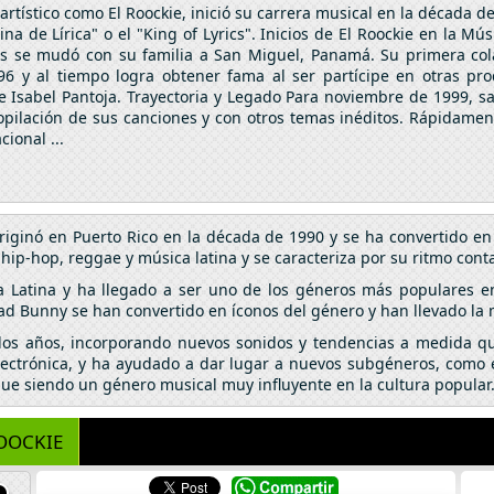
artístico como El Roockie, inició su carrera musical en la década d
a de Lírica" o el "King of Lyrics". Inicios de El Roockie en la Mús
s se mudó con su familia a San Miguel, Panamá. Su primera col
 y al tiempo logra obtener fama al ser partícipe en otras pro
 e Isabel Pantoja. Trayectoria y Legado Para noviembre de 1999, s
ecopilación de sus canciones y con otros temas inéditos. Rápidamen
ional ...
riginó en Puerto Rico en la década de 1990 y se ha convertido 
p-hop, reggae y música latina y se caracteriza por su ritmo conta
a Latina y ha llegado a ser uno de los géneros más populares e
ad Bunny se han convertido en íconos del género y han llevado la
 los años, incorporando nuevos sonidos y tendencias a medida qu
lectrónica, y ha ayudado a dar lugar a nuevos subgéneros, como el
igue siendo un género musical muy influyente en la cultura popular
OOCKIE