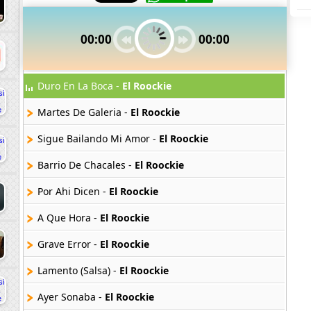
00:00
00:00
Duro En La Boca -
El Roockie
Martes De Galeria -
El Roockie
Sigue Bailando Mi Amor -
El Roockie
Barrio De Chacales -
El Roockie
Por Ahi Dicen -
El Roockie
A Que Hora -
El Roockie
Grave Error -
El Roockie
Lamento (Salsa) -
El Roockie
Ayer Sonaba -
El Roockie