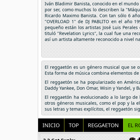
Iván Bladimir Banista, conocido en el mundo 
por ser, como muchos lo describen la "Máquin
Ricardo Maximo Banista. Con tan sólo 6 año
"OVERLOAD 1" de DJ PABLITO en el año 1996
pequeño están los artistas José Luis Perales
tituló "Revelation Lyrics", la cual fue una r
así un artista altamente reconocido a nivel nac
El reggaetón es un género musical que se o
Esta forma de música combina elementos de hi
El reggaetón se ha popularizado en Améric
Daddy Yankee, Don Omar, Wisin y Yandel, y B
El reggaetón ha evolucionado a lo largo de
otros géneros musicales, como el pop y la e
sus letras y temas explícitos, el reggaetón s
INICIO
TOP
REGGAETON
EL R
3 2 Get Funky