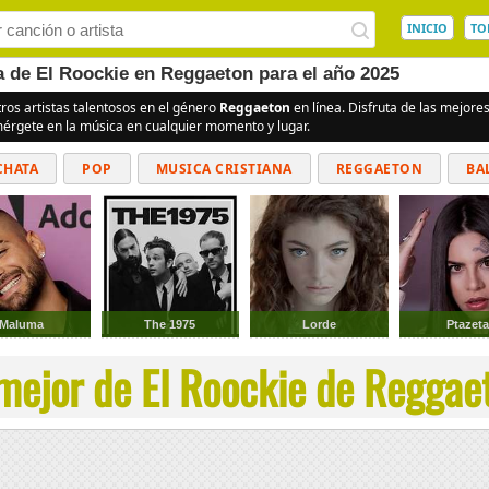
INICIO
TO
a de El Roockie en Reggaeton para el año 2025
tros artistas talentosos en el género
Reggaeton
en línea. Disfruta de las mejor
umérgete en la música en cualquier momento y lugar.
CHATA
POP
MUSICA CRISTIANA
REGGAETON
BA
CUMBIAS
Maluma
The 1975
Lorde
Ptazet
mejor de El Roockie de Reggaet