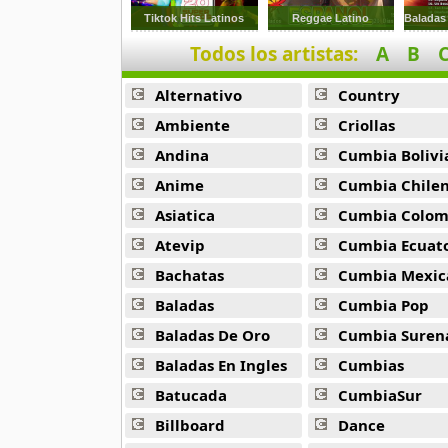
9 músicas online
Tiktok Hits Latinos
Reggae Latino
Todos los artistas:
A
B
Anonimus
20 músicas online
Alternativo
Country
Anton La Voz De Oro
Ambiente
Criollas
10 músicas online
Andina
Cumbia Bolivi
Anime
Cumbia Chile
Anuel Aa
257 músicas online
Asiatica
Cumbia Colombi
Atevip
Cumbia Ecuatori
Arcangel
Bachatas
Cumbia Mexic
416 músicas online
Baladas
Cumbia Pop
Arcangel Y De La Ghetto
Baladas De Oro
Cumbia Suren
101 músicas online
Baladas En Ingles
Cumbias
Batucada
CumbiaSur
Arthur
4 músicas online
Billboard
Dance