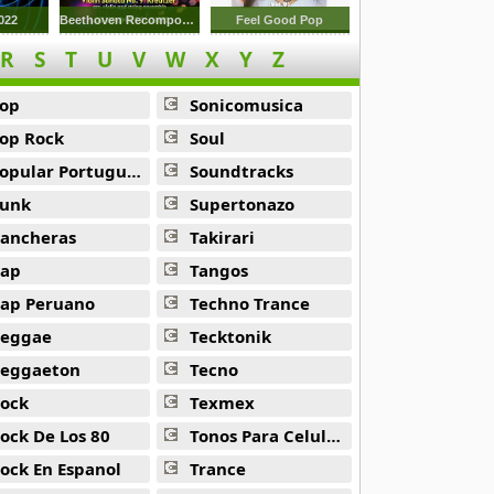
022
Beethoven Recomposed
Feel Good Pop
R
S
T
U
V
W
X
Y
Z
op
Sonicomusica
op Rock
Soul
opular Portuguesa
Soundtracks
unk
Supertonazo
ancheras
Takirari
ap
Tangos
ap Peruano
Techno Trance
eggae
Tecktonik
eggaeton
Tecno
ock
Texmex
ock De Los 80
Tonos Para Celulares
ock En Espanol
Trance