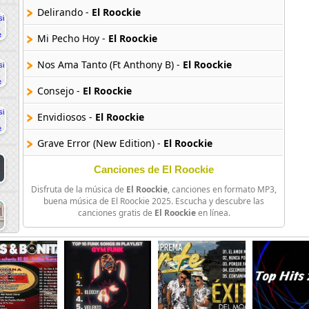
Delirando -
El Roockie
Mi Pecho Hoy -
El Roockie
Nos Ama Tanto (Ft Anthony B) -
El Roockie
Consejo -
El Roockie
Envidiosos -
El Roockie
Grave Error (New Edition) -
El Roockie
La Vida De Un Pistolero -
El Roockie
Canciones de El Roockie
Disfruta de la música de
El Roockie
, canciones en formato MP3,
Me Fallaste -
El Roockie
buena música de El Roockie 2025. Escucha y descubre las
canciones gratis de
El Roockie
en línea.
Nueva Letra Nuevo Ritmo -
El Roockie
Parece Sincera -
El Roockie
Tus Derechos -
El Roockie
Una Noche Mas -
El Roockie