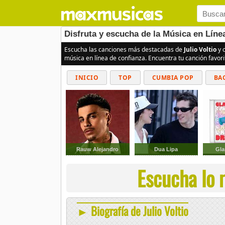
Disfruta y escucha de la Música en Líne
Escucha las canciones más destacadas de
Julio Voltio
y o
música en línea de confianza. Encuentra tu canción favor
INICIO
TOP
CUMBIA POP
BA
Rauw Alejandro
Dua Lipa
Gla
Escucha lo m
► Biografía de Julio Voltio