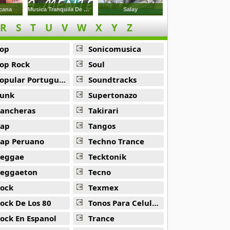
icana
Musica Tranquila De Rio Para Relajar
Salay
R
S
T
U
V
W
X
Y
Z
op
Sonicomusica
op Rock
Soul
opular Portuguesa
Soundtracks
unk
Supertonazo
ancheras
Takirari
ap
Tangos
ap Peruano
Techno Trance
eggae
Tecktonik
eggaeton
Tecno
ock
Texmex
ock De Los 80
Tonos Para Celulares
ock En Espanol
Trance