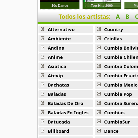
9 músicas online
10s Dance
Top Hits 2000
Me
Todos los artistas:
A
B
Anonimus
20 músicas online
Alternativo
Country
Anton La Voz De Oro
Ambiente
Criollas
10 músicas online
Andina
Cumbia Bolivi
Anime
Cumbia Chile
Anuel Aa
257 músicas online
Asiatica
Cumbia Colombi
Atevip
Cumbia Ecuatori
Arcangel
Bachatas
Cumbia Mexic
416 músicas online
Baladas
Cumbia Pop
Arcangel Y De La Ghetto
Baladas De Oro
Cumbia Suren
101 músicas online
Baladas En Ingles
Cumbias
Batucada
CumbiaSur
Arthur
4 músicas online
Billboard
Dance