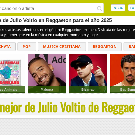
INICIO
TO
a de Julio Voltio en Reggaeton para el año 2025
tros artistas talentosos en el género
Reggaeton
en línea. Disfruta de las mejo
ita y sumérgete en la música en cualquier momento y lugar.
CHATA
POP
MUSICA CRISTIANA
REGGAETON
BA
CUMBIAS
ss Animals
Maluma
Bizarrap
Bad Bun
ejor de Julio Voltio de Reggae