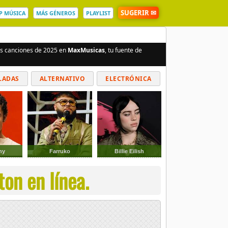
SUGERIR ✉
P MÚSICA
MÁS GÉNEROS
PLAYLIST
res canciones de 2025 en
MaxMusicas
, tu fuente de
LADAS
ALTERNATIVO
ELECTRÓNICA
ny
Farruko
Billie Eilish
ton en línea.