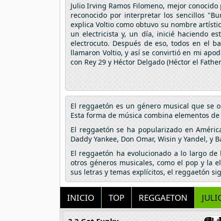
Julio Irving Ramos Filomeno, mejor conocido 
reconocido por interpretar los sencillos "B
explica Voltio como obtuvo su nombre artísti
un electricista y, un día, inicié haciendo
electrocuto. Después de eso, todos en el b
llamaron Voltio, y así se convirtió en mi apo
con Rey 29 y Héctor Delgado (Héctor el Father)
El reggaetón es un género musical que se o
Esta forma de música combina elementos de hi
El reggaetón se ha popularizado en Améric
Daddy Yankee, Don Omar, Wisin y Yandel, y B
El reggaetón ha evolucionado a lo largo de
otros géneros musicales, como el pop y la e
sus letras y temas explícitos, el reggaetón s
INICIO
TOP
REGGAETON
JULI
3 2 Get Funky