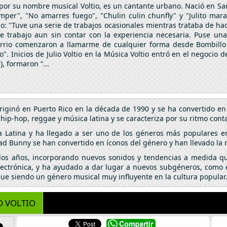
por su nombre musical Voltio, es un cantante urbano. Nació en Sant
umper", "No amarres fuego", "Chulin culin chunfly" y "Julito mara
co: "Tuve una serie de trabajos ocasionales mientras trataba de hac
 este trabajo aun sin contar con la experiencia necesaria. Puse
arrio comenzaron a llamarme de cualquier forma desde Bombillo
do". Inicios de Julio Voltio en la Música Voltio entró en el negocio
, formaron “...
riginó en Puerto Rico en la década de 1990 y se ha convertido 
p-hop, reggae y música latina y se caracteriza por su ritmo conta
a Latina y ha llegado a ser uno de los géneros más populares e
ad Bunny se han convertido en íconos del género y han llevado la
 los años, incorporando nuevos sonidos y tendencias a medida qu
lectrónica, y ha ayudado a dar lugar a nuevos subgéneros, como el
igue siendo un género musical muy influyente en la cultura popular
O VOLTIO