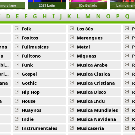
mory lane
2023 Latin
80s Ballads
Latinoaner
C
D
E
F
G
H
I
J
K
L
M
N
O
P
Q
Folk
Los 80s
P
Foxitos
Merengues
P
ana
Fullmusicas
Metal
P
na
Fulltono
Miqueas
P
ana
Funk
Musica Arabe
R
ana
Gospel
Musica Clasica
R
ana
Gothic
Musica Cristiana
R
Hip Hop
Musica Disco
R
a
House
Musica Indu
R
Huaynos
Musica Mundiales
R
Indie
Musica Navidena
R
Instrumentales
Musicaseria
R