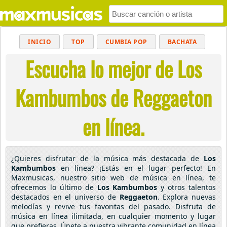
INICIO
TOP
CUMBIA POP
BACHATA
Escucha lo mejor de Los
POP
MUSICA CRISTIANA
REGGAETON
BALADAS
ALTERNATIVO
ELECTRÓNICA
Kambumbos de Reggaeton
CUMBIAS
en línea.
¿Quieres disfrutar de la música más destacada de
Los
Kambumbos
en línea? ¡Estás en el lugar perfecto! En
Maxmusicas, nuestro sitio web de música en línea, te
ofrecemos lo último de
Los Kambumbos
y otros talentos
destacados en el universo de
Reggaeton
. Explora nuevas
melodías y revive tus favoritas del pasado. Disfruta de
música en línea ilimitada, en cualquier momento y lugar
que prefieras. Únete a nuestra vibrante comunidad en línea