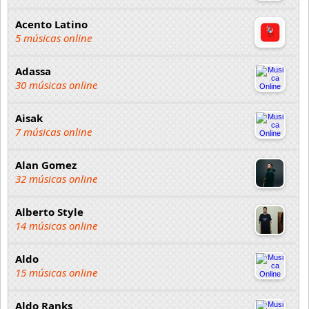
Acento Latino
5 músicas online
Adassa
30 músicas online
Aisak
7 músicas online
Alan Gomez
32 músicas online
Alberto Style
14 músicas online
Aldo
15 músicas online
Aldo Ranks