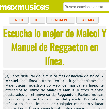
INICIO
TOP
CUMBIA POP
BACHATA
Escucha lo mejor de Maicol Y
POP
MUSICA CRISTIANA
REGGAETON
BALADAS
ALTERNATIVO
ELECTRÓNICA
Manuel de Reggaeton en
CUMBIAS
línea.
¿Quieres disfrutar de la música más destacada de
Maicol Y
Manuel
en línea? ¡Estás en el lugar perfecto! En
Maxmusicas, nuestro sitio web de música en línea, te
ofrecemos lo último de
Maicol Y Manuel
y otros talentos
destacados en el universo de
Reggaeton
. Explora nuevas
melodías y revive tus favoritas del pasado. Disfruta de
música en línea ilimitada, en cualquier momento y lugar
que prefieras. Únete a nuestra vibrante comunidad en línea