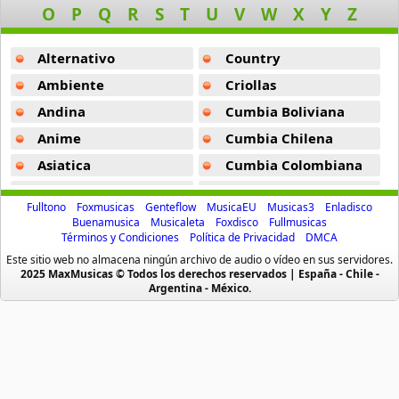
O
P
Q
R
S
T
U
V
W
X
Y
Z
Audio El Sonido Musikal
Si Me Pego -
Maicol Y Manuel
3 músicas online
Alternativo
Country
Te Fuistes -
Maicol Y Manuel
Babilonia
Ambiente
Criollas
Vamo Alla -
Maicol Y Manuel
17 músicas online
Andina
Cumbia Boliviana
Yo Tranquilo Vivo -
Maicol Y Manuel
Anime
Cumbia Chilena
Baby Karen
17 músicas online
Dale Mujer -
Maicol Y Manuel
Asiatica
Cumbia Colombiana
Atevip
Cumbia Ecuatoriana
Mi Zona -
Maicol Y Manuel
Baby Ranks
Fulltono
Foxmusicas
Genteflow
MusicaEU
Musicas3
Enladisco
16 músicas online
Bachatas
Cumbia Mexicana
Buenamusica
Musicaleta
Foxdisco
Fullmusicas
Only One Rule -
Maicol Y Manuel
Términos y Condiciones
Política de Privacidad
DMCA
Baladas
Cumbia Pop
Baby Rasta
Este sitio web no almacena ningún archivo de audio o vídeo en sus servidores.
Baladas De Oro
Cumbia Surena
2025 MaxMusicas © Todos los derechos reservados | España - Chile -
21 músicas online
Argentina - México.
Baladas En Ingles
Cumbias
Baby Rasta Y Gringo
Batucada
CumbiaSur
112 músicas online
Billboard
Dance
Blues
Dj
Bad Bunny