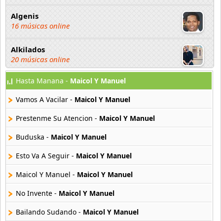
Algenis
16 músicas online
Alkilados
20 músicas online
Hasta Manana -
Maicol Y Manuel
Andy Boy
42 músicas online
Vamos A Vacilar -
Maicol Y Manuel
Angel Olmos
Prestenme Su Atencion -
Maicol Y Manuel
9 músicas online
Buduska -
Maicol Y Manuel
Anonimus
Esto Va A Seguir -
Maicol Y Manuel
20 músicas online
Maicol Y Manuel -
Maicol Y Manuel
Anton La Voz De Oro
10 músicas online
No Invente -
Maicol Y Manuel
Bailando Sudando -
Maicol Y Manuel
Anuel Aa