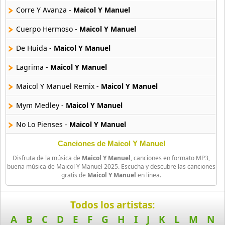
257 músicas online
Corre Y Avanza -
Maicol Y Manuel
Cuerpo Hermoso -
Maicol Y Manuel
Arcangel
416 músicas online
De Huida -
Maicol Y Manuel
Arcangel Y De La Ghetto
Lagrima -
Maicol Y Manuel
101 músicas online
Maicol Y Manuel Remix -
Maicol Y Manuel
Arthur
Mym Medley -
Maicol Y Manuel
4 músicas online
No Lo Pienses -
Maicol Y Manuel
Asesino
21 músicas online
Yo Quiero -
Maicol Y Manuel
Canciones de Maicol Y Manuel
Disfruta de la música de
Maicol Y Manuel
, canciones en formato MP3,
Ambicion -
Maicol Y Manuel
Aspirante
buena música de Maicol Y Manuel 2025. Escucha y descubre las canciones
gratis de
Maicol Y Manuel
en línea.
93 músicas online
Dejala Caer -
Maicol Y Manuel
Ataque Rasta
Dj Blass Intro -
Maicol Y Manuel
Todos los artistas:
16 músicas online
A
B
C
D
E
F
G
H
I
J
K
L
M
N
Histerika -
Maicol Y Manuel